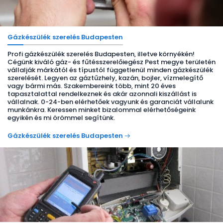
Gázkészülék szerelés Budapesten
Profi gázkészülék szerelés Budapesten, illetve környékén!
Cégünk kiváló gáz- és fűtésszerelőiegész Pest megye területén
vállalják márkától és típustól függetlenül minden gázkészülék
szerelését. Legyen az gáztűzhely, kazán, bojler, vízmelegítő
vagy bármi más. Szakembereink több, mint 20 éves
tapasztalattal rendelkeznek és akár azonnali kiszállást is
vállalnak. 0-24-ben elérhetőek vagyunk és garanciát vállalunk
munkánkra. Keressen minket bizalommal elérhetőségeink
egyikén és mi örömmel segítünk.
Gázkészülék szerelés Budapesten