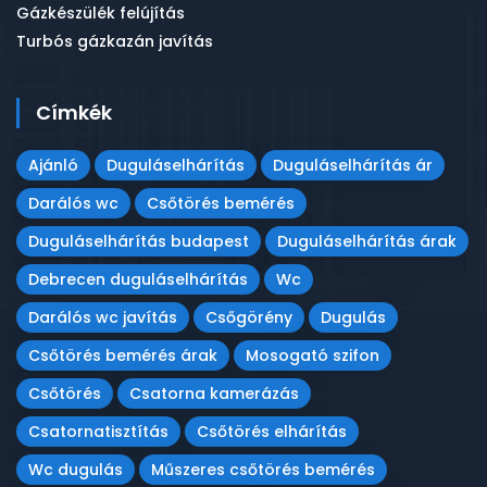
Gázkészülék felújítás
Turbós gázkazán javítás
Címkék
Ajánló
Duguláselhárítás
Duguláselhárítás ár
Darálós wc
Csőtörés bemérés
Duguláselhárítás budapest
Duguláselhárítás árak
Debrecen duguláselhárítás
Wc
Darálós wc javítás
Csőgörény
Dugulás
Csőtörés bemérés árak
Mosogató szifon
Csőtörés
Csatorna kamerázás
Csatornatisztítás
Csőtörés elhárítás
Wc dugulás
Műszeres csőtörés bemérés