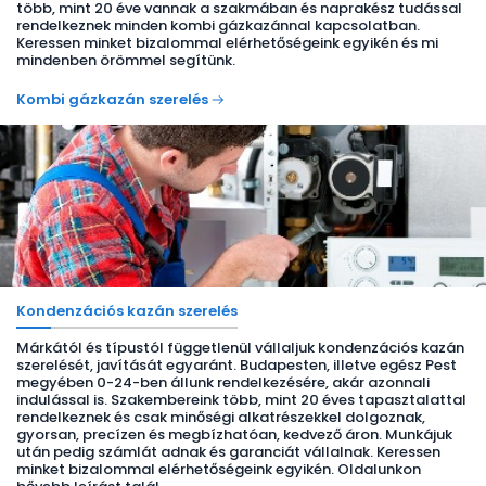
több, mint 20 éve vannak a szakmában és naprakész tudással
rendelkeznek minden kombi gázkazánnal kapcsolatban.
Keressen minket bizalommal elérhetőségeink egyikén és mi
mindenben örömmel segítünk.
Kombi gázkazán szerelés
Kondenzációs kazán szerelés
Márkától és típustól függetlenül vállaljuk kondenzációs kazán
szerelését, javítását egyaránt. Budapesten, illetve egész Pest
megyében 0-24-ben állunk rendelkezésére, akár azonnali
indulással is. Szakembereink több, mint 20 éves tapasztalattal
rendelkeznek és csak minőségi alkatrészekkel dolgoznak,
gyorsan, precízen és megbízhatóan, kedvező áron. Munkájuk
után pedig számlát adnak és garanciát vállalnak. Keressen
minket bizalommal elérhetőségeink egyikén. Oldalunkon