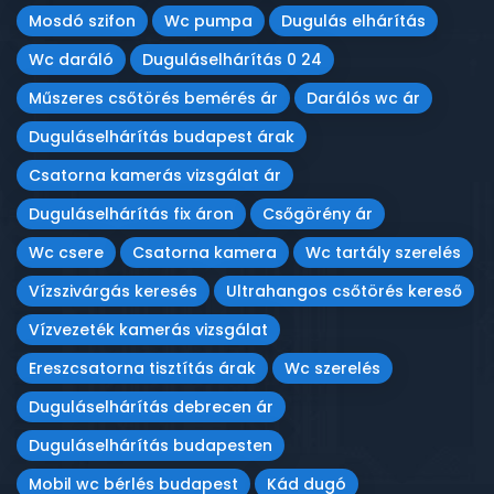
Mosdó szifon
Wc pumpa
Dugulás elhárítás
Wc daráló
Duguláselhárítás 0 24
Műszeres csőtörés bemérés ár
Darálós wc ár
Duguláselhárítás budapest árak
Csatorna kamerás vizsgálat ár
Duguláselhárítás fix áron
Csőgörény ár
Wc csere
Csatorna kamera
Wc tartály szerelés
Vízszivárgás keresés
Ultrahangos csőtörés kereső
Vízvezeték kamerás vizsgálat
Ereszcsatorna tisztítás árak
Wc szerelés
Duguláselhárítás debrecen ár
Duguláselhárítás budapesten
Mobil wc bérlés budapest
Kád dugó