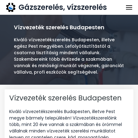
Gázszerelés, vízszerelés
Gázszerelés
Vízszerelés
Vízvezeték szerelés Budapesten
Kapcsolat
Kiváló vízvezetékszerelés Budapesten, illetve
egész Pest megyében. Lefolyótisztítástól a
Ajánlatkérés
csatorna tisztításig mindent vállalunk.
Szakembereink több évtizede a szakmában
vannak és minőségi munkát végeznek, garanciát
vállalva, profi eszközök segítségével.
Vízvezeték szerelés Budapesten
Kiváló vízvezetékszerelés Budapesten, illetve Pest
megye bármely településén! Vízvezetékszerelőink
több, mint 20 éve vannak a szakmában és örömmel
vállalnak minden vízvezeték szerelési munkálatot
legyen az csaptelep csere, kád, mosogatógép