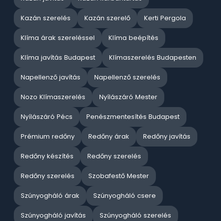
Kazán szerelés
Kazán szerelő
Kerti Pergola
Klíma árak szereléssel
Klíma beépítés
Klíma javítás Budapest
Klímaszerelés Budapesten
Napellenző javítás
Napellenző szerelés
Nozo Klímaszerelés
Nyílászáró Mester
Nyílászáró Pécs
Penészmentesítés Budapest
Prémium redőny
Redőny árak
Redőny javítás
Redőny készítés
Redőny szerelés
Redőny szerelés
Szobafestő Mester
Szúnyogháló árak
Szúnyogháló csere
Szúnyogháló javítás
Szúnyogháló szerelés