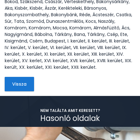
Bokod, Szákszend, Császár, Vérteskethely, Bakonysárkány,
Aka, Kisbér, Kisbér, Ászár, Kerékteleki, Bársonyos,
Bakonyszombathely, Bakonybánk, Réde, Ácsteszér, Csatka,
Súr, Tata, Szomód, Dunaszentmiklós, Kocs, Naszály,
Komárom, Komárom, Mocsa, Komárom, Almásfüzitő, Ács,
Nagyigmánd, Bábolna, Tárkány, Bana, Tárkány, Csép, Ete,
Kisigmánd, Csém, Budapest, I. kerület, II. kerület, III. kerület,
IV. kerület, V. kerület, VI. kerület, VII. kerület, VIII. kerület, IX.
kerület, X. kerület, XI. kerület, XII. kerület, XIII. kerület, XIV.
kerület, XV. kerlet, XVI. kerület, XVII. kerület, XVIII. kerület, XIX.
került, XX. kerlület, XXI. kerület, XXII. kerület.
Vissza
NEM TALÁLTA AMIT KERESETT?
Hasonló oldalak