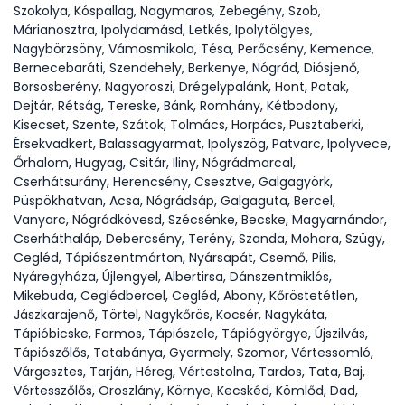
Szokolya, Kóspallag, Nagymaros, Zebegény, Szob,
Márianosztra, Ipolydamásd, Letkés, Ipolytölgyes,
Nagybörzsöny, Vámosmikola, Tésa, Perőcsény, Kemence,
Bernecebaráti, Szendehely, Berkenye, Nógrád, Diósjenő,
Borsosberény, Nagyoroszi, Drégelypalánk, Hont, Patak,
Dejtár, Rétság, Tereske, Bánk, Romhány, Kétbodony,
Kisecset, Szente, Szátok, Tolmács, Horpács, Pusztaberki,
Érsekvadkert, Balassagyarmat, Ipolyszög, Patvarc, Ipolyvece,
Őrhalom, Hugyag, Csitár, Iliny, Nógrádmarcal,
Cserhátsurány, Herencsény, Csesztve, Galgagyörk,
Püspökhatvan, Acsa, Nógrádsáp, Galgaguta, Bercel,
Vanyarc, Nógrádkövesd, Szécsénke, Becske, Magyarnándor,
Cserháthaláp, Debercsény, Terény, Szanda, Mohora, Szügy,
Cegléd, Tápiószentmárton, Nyársapát, Csemő, Pilis,
Nyáregyháza, Újlengyel, Albertirsa, Dánszentmiklós,
Mikebuda, Ceglédbercel, Cegléd, Abony, Kőröstetétlen,
Jászkarajenő, Törtel, Nagykőrös, Kocsér, Nagykáta,
Tápióbicske, Farmos, Tápiószele, Tápiógyörgye, Újszilvás,
Tápiószőlős, Tatabánya, Gyermely, Szomor, Vértessomló,
Várgesztes, Tarján, Héreg, Vértestolna, Tardos, Tata, Baj,
Vértesszőlős, Oroszlány, Környe, Kecskéd, Kömlőd, Dad,