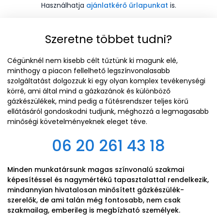
Használhatja
ajánlatkérő űrlapunkat
is.
Szeretne többet tudni?
Cégünknél nem kisebb célt tűztünk ki magunk elé,
minthogy a piacon fellelhető legszínvonalasabb
szolgáltatást dolgozzuk ki egy olyan komplex tevékenységi
körré, ami által mind a gázkazánok és különböző
gázkészülékek, mind pedig a fűtésrendszer teljes körű
ellátásáról gondoskodni tudjunk, méghozzá a legmagasabb
minőségi követelményeknek eleget téve.
06 20 261 43 18
Minden munkatársunk magas színvonalú szakmai
képesítéssel és nagymértékű tapasztalattal rendelkezik,
mindannyian hivatalosan minősített gázkészülék-
szerelők, de ami talán még fontosabb, nem csak
szakmailag, emberileg is megbízható személyek.