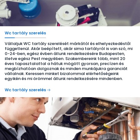
Wc tartály szerelés
Vállaljuk WC tartály szerelését márkától és elhelyezkedéstől
függetlenül. Akár beépített, akár sima tartályról is van szó, mi
0-24-ben, egész évben állunk rendelkezésére Budapesten,
illetve egész Pest megyében. Szakembereink több, mint 20
éves tapasztalattal a hátuk mögött gyorsan, precízen és
megbízhatóan dolgoznak és minden munkájukra garanciát
vállalnak. Keressen minket bizalommal elérhetőségeink
egyikén és mi örömmel állunk rendelkezésére mindenben.
Wc tartály szerelés