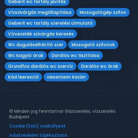
Geberit wc tartály javítás
Vízszivárgás megállapítása
Mosogatógép szifon
Geberit wc tartály szerelési útmutató
Vízvezeték szivárgás keresés
Wc duguláselhárító szer
Mosogató szifonok
Wc kagyló árak
Darálós wc tisztítása
Grundfos darálós wc szervíz
Darálós wc árak
Kád leeresztő
viessmann kazán
© Minden jog fenntartva! Gázszerelés, vízszerelés
Budapest
Cookie (Süti) szabályzat
Adatvédelmi tájékoztató