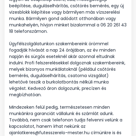
beépítése, duguláselhárítás, csőtörés bemérés, egy új
vizesblokk kiépítése vagy bármilyen más vízszerelési
munka. Bármilyen gond adódott otthonában vagy
munkahelyén, hívjon minket bizalommal a 06 20 261 43
18 telefonszámon.
Ügyfélszolgálatunkon szakembereink örömmel
fogadják hívását a nap 24 órájában, az év minden
napján és sürgős eseteknél akár azonnal eltudnak
indulni. Profi felszerelésekkel dolgoznak szakembereink,
melyek bizonyos munkálatoknál (például csőtörés
bemérés, duguláselhárítás, csatorna vizsgálat)
lehetővé teszik a burkolatbontás nélküli munka
végzést. Kedvező áron dolgozunk, precízen és
megbízhatóan.
Mindezeken felül pedig, természetesen minden
munkánkra garanciát vállalunk és számlát adunk.
Továbbá, nem csak telefonon tudja felvenni velünk a
kapcsolatot, hanem írhat nekünk az
ajanlatkeres@futesszerelo-mester.hu címünkre is és