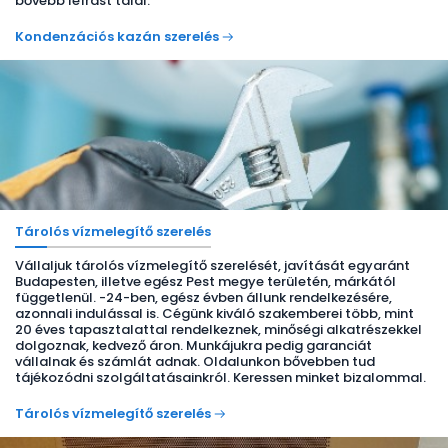
bővebb leírást talál.
Kondenzációs kazán szerelés
Tárolós vízmelegítő szerelés
Vállaljuk tárolós vízmelegítő szerelését, javítását egyaránt
Budapesten, illetve egész Pest megye területén, márkától
függetlenül. -24-ben, egész évben állunk rendelkezésére,
azonnali indulással is. Cégünk kiváló szakemberei több, mint
20 éves tapasztalattal rendelkeznek, minőségi alkatrészekkel
dolgoznak, kedvező áron. Munkájukra pedig garanciát
vállalnak és számlát adnak. Oldalunkon bővebben tud
tájékozódni szolgáltatásainkról. Keressen minket bizalommal.
Tárolós vízmelegítő szerelés