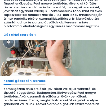
függetlenül, egész Pest megye területén. Mivel a cirkó fűtés
része a kazán, a radiátor és termosztát, mindegyik szerelését,
javítását egyaránt vállaljuk. Szakembereink több, mint 20 éves
tapasztalattal rendelkeznek és 0-24-ben, az év minden napján
állnak rendelkezésére, azonnali kiszállással is. Munkájuk után
számlát adnak és garanciát vállalnak. Keressen minket
bizalommal elérhetőségeink egyikén és mi örömmel segítünk.
Gáz cirkó szerelés
Kombi gázkazán szerelés
Kombi gázkazán szerelését, javítását vállaljuk márkától és
típustól függetlenül, Budapesten, illetve egész Pest megye
területén. Akár azonnali kiszállással, 0-24-ben állunk
rendelkezésére. Precíz, megbízható munkát végzünk, melyre
garanciát vállalunk. Kedvező áron dolgozunk. Szakembereink