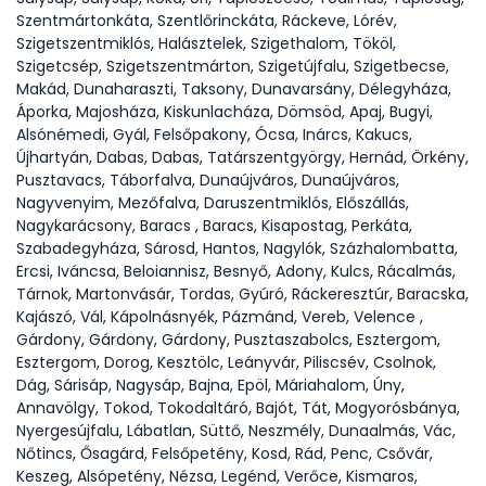
Szentmártonkáta, Szentlőrinckáta, Ráckeve, Lórév,
Szigetszentmiklós, Halásztelek, Szigethalom, Tököl,
Szigetcsép, Szigetszentmárton, Szigetújfalu, Szigetbecse,
Makád, Dunaharaszti, Taksony, Dunavarsány, Délegyháza,
Áporka, Majosháza, Kiskunlacháza, Dömsöd, Apaj, Bugyi,
Alsónémedi, Gyál, Felsőpakony, Ócsa, Inárcs, Kakucs,
Újhartyán, Dabas, Dabas, Tatárszentgyörgy, Hernád, Örkény,
Pusztavacs, Táborfalva, Dunaújváros, Dunaújváros,
Nagyvenyim, Mezőfalva, Daruszentmiklós, Előszállás,
Nagykarácsony, Baracs , Baracs, Kisapostag, Perkáta,
Szabadegyháza, Sárosd, Hantos, Nagylók, Százhalombatta,
Ercsi, Iváncsa, Beloiannisz, Besnyő, Adony, Kulcs, Rácalmás,
Tárnok, Martonvásár, Tordas, Gyúró, Ráckeresztúr, Baracska,
Kajászó, Vál, Kápolnásnyék, Pázmánd, Vereb, Velence ,
Gárdony, Gárdony, Gárdony, Pusztaszabolcs, Esztergom,
Esztergom, Dorog, Kesztölc, Leányvár, Piliscsév, Csolnok,
Dág, Sárisáp, Nagysáp, Bajna, Epöl, Máriahalom, Úny,
Annavölgy, Tokod, Tokodaltáró, Bajót, Tát, Mogyorósbánya,
Nyergesújfalu, Lábatlan, Süttő, Neszmély, Dunaalmás, Vác,
Nőtincs, Ősagárd, Felsőpetény, Kosd, Rád, Penc, Csővár,
Keszeg, Alsópetény, Nézsa, Legénd, Verőce, Kismaros,