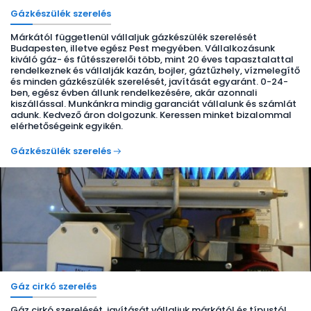
Gázkészülék szerelés
Márkától függetlenül vállaljuk gázkészülék szerelését
Budapesten, illetve egész Pest megyében. Vállalkozásunk
kiváló gáz- és fűtésszerelői több, mint 20 éves tapasztalattal
rendelkeznek és vállalják kazán, bojler, gáztűzhely, vízmelegítő
és minden gázkészülék szerelését, javítását egyaránt. 0-24-
ben, egész évben állunk rendelkezésére, akár azonnali
kiszállással. Munkánkra mindig garanciát vállalunk és számlát
adunk. Kedvező áron dolgozunk. Keressen minket bizalommal
elérhetőségeink egyikén.
Gázkészülék szerelés
Gáz cirkó szerelés
Gáz cirkó szerelését, javítását vállaljuk márkától és típustól