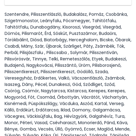
Szentendre, Pilisszentlászló, Budakalász, Pomáz, Csobánka,
Szigetmonostor, Leányfalu, Pócsmegyer, Tahitótfalu,
Tahitótfalu, Dunabogdány, Kisoroszi, Visegrád, Visegrád,
Dömös, Pilismarót, Érd, Sóskút, Pusztazámor, Budaörs,
Törökbálint, Diósd, Biatorbágy, Herceghalom, Bicske, Óbarok,
Csabdi, Mány, Szár, Újbarok, Szárliget, Páty, Zsámbék, Tök,
Perbál, Pilisjászfalu , Piliscsaba , Solymár, Pilisszentiván,
Pilisvörösvár, Tinnye, Telki, Remeteszőlős, Etyek, Budakeszi,
Budajenő, Nagykovácsi, Pilisszántó, Üröm, Pilisborosjenő,
Pilisszentkereszt, Pilisszentkereszt, Gödöllő, Szada,
Veresegyház, Erdőkertes, Valkó, Vácszentlászló, Zsámbok,
Isaszeg, Dány, Pécel, Dunakeszi, Göd, Sződliget, Sződ,
Csörög, Csömör, Nagytarcsa, Kistarcsa, Kerepes, Kerepes,
Mogyoród, Fót, Csomád, Őrbottyán, Vácrátót, Váchartyán,
Kisnémedi, Püspökszilágy, Vácduka, Aszód, Kartal, Verseg,
Kálló, Erdőkürt, Erdőtarcsa, Iklad, Domony, Galgamácsa,
Vácegres, Váckisújfalu, Bag, Hévízgyörk, Galgahévíz, Tura,
Monor, Péteri, Vasad, Csévharaszt, Monorierdő, Pánd, Káva,
Bénye, Gomba, Vecsés, Üllő, Gyömrő, Ecser, Maglód, Mende,
Sülysáp, Sülysáp, Kóka, Úri, Tápiószecső, Tóalmás, Tápióság,