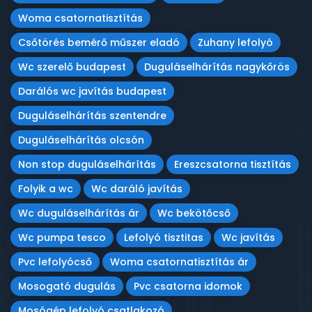
Woma csatornatisztítás
Csőtörés bemérő műszer eladó
Zuhany lefolyó
Wc szerelő budapest
Duguláselhárítás nagykőrös
Darálós wc javítás budapest
Duguláselhárítás szentendre
Duguláselhárítás olcsón
Non stop duguláselhárítás
Ereszcsatorna tisztítás
Folyik a wc
Wc daráló javítás
Wc duguláselhárítás ár
Wc bekötőcső
Wc pumpa tesco
Lefolyó tisztitas
Wc javítás
Pvc lefolyócső
Woma csatornatisztítás ár
Mosogató dugulás
Pvc csatorna idomok
Mosógép lefolyó csatlakozó