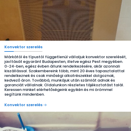
Konvektor szerelés
Márkától és típustól függetlenül vállaljuk konvektor szerelését,
javítását egyaránt Budapesten, illetve egész Pest megyében.
0-24-ben, egész évben állunk rendelkezésére, akár azonnali
kiszállással. Szakembereink több, mint 20 éves tapasztalattal
rendelkeznek és csak minőségi alkatrészekkel dolgoznak,
kedvező áron. Továbbá, munkájuk után számlát adnak és
garanciát vállalnak. Oldalunkon részletes tájékoztatást talál.
Keressen minket elérhetőségeink egyikén és mi örömmel
segítünk mindenben.
Konvektor szerelés