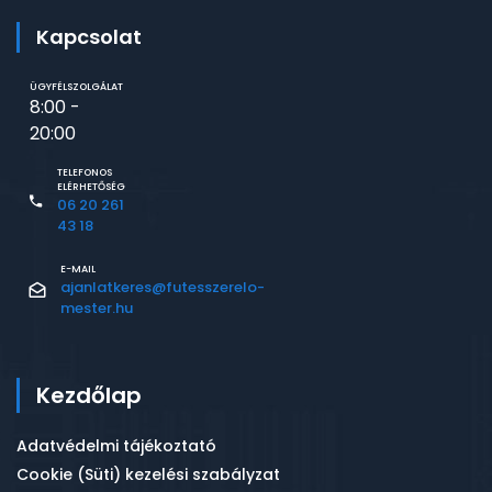
Kapcsolat
ÜGYFÉLSZOLGÁLAT
8:00 -
20:00
TELEFONOS
ELÉRHETŐSÉG
06 20 261
43 18
E-MAIL
ajanlatkeres@futesszerelo-
mester.hu
Kezdőlap
Adatvédelmi tájékoztató
Cookie (Süti) kezelési szabályzat