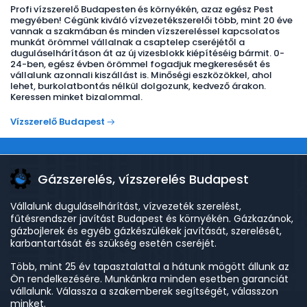
Profi vízszerelő Budapesten és környékén, azaz egész Pest
megyében! Cégünk kiváló vízvezetékszerelői több, mint 20 éve
vannak a szakmában és minden vízszereléssel kapcsolatos
munkát örömmel vállalnak a csaptelep cseréjétől a
duguláselhárításon át az új vizesblokk kiépítéséig bármit. 0-
24-ben, egész évben örömmel fogadjuk megkeresését és
vállalunk azonnali kiszállást is. Minőségi eszközökkel, ahol
lehet, burkolatbontás nélkül dolgozunk, kedvező árakon.
Keressen minket bizalommal.
Vízszerelő Budapest
Gázszerelés, vízszerelés Budapest
Vállalunk duguláselhárítást, vízvezeték szerelést,
fűtésrendszer javítást Budapest és környékén. Gázkazánok,
gázbojlerek és egyéb gázkészülékek javítását, szerelését,
karbantartását és szükség esetén cseréjét.
Több, mint 25 év tapasztalattal a hátunk mögött állunk az
Ön rendelkezésére. Munkánkra minden esetben garanciát
vállalunk. Válassza a szakemberek segítségét, válasszon
minket.