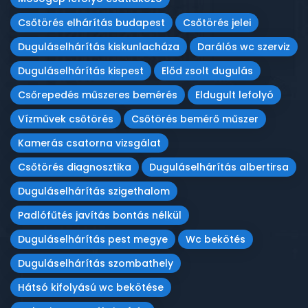
Csőtörés elhárítás budapest
Csőtörés jelei
Duguláselhárítás kiskunlacháza
Darálós wc szerviz
Duguláselhárítás kispest
Előd zsolt dugulás
Csőrepedés műszeres bemérés
Eldugult lefolyó
Vízművek csőtörés
Csőtörés bemérő műszer
Kamerás csatorna vizsgálat
Csőtörés diagnosztika
Duguláselhárítás albertirsa
Duguláselhárítás szigethalom
Padlófűtés javítás bontás nélkül
Duguláselhárítás pest megye
Wc bekötés
Duguláselhárítás szombathely
Hátsó kifolyású wc bekötése