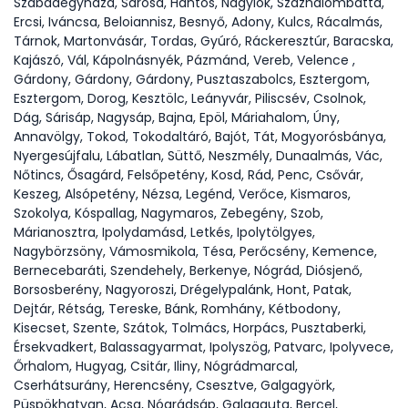
Szabadegyháza, Sárosd, Hantos, Nagylók, Százhalombatta,
Ercsi, Iváncsa, Beloiannisz, Besnyő, Adony, Kulcs, Rácalmás,
Tárnok, Martonvásár, Tordas, Gyúró, Ráckeresztúr, Baracska,
Kajászó, Vál, Kápolnásnyék, Pázmánd, Vereb, Velence ,
Gárdony, Gárdony, Gárdony, Pusztaszabolcs, Esztergom,
Esztergom, Dorog, Kesztölc, Leányvár, Piliscsév, Csolnok,
Dág, Sárisáp, Nagysáp, Bajna, Epöl, Máriahalom, Úny,
Annavölgy, Tokod, Tokodaltáró, Bajót, Tát, Mogyorósbánya,
Nyergesújfalu, Lábatlan, Süttő, Neszmély, Dunaalmás, Vác,
Nőtincs, Ősagárd, Felsőpetény, Kosd, Rád, Penc, Csővár,
Keszeg, Alsópetény, Nézsa, Legénd, Verőce, Kismaros,
Szokolya, Kóspallag, Nagymaros, Zebegény, Szob,
Márianosztra, Ipolydamásd, Letkés, Ipolytölgyes,
Nagybörzsöny, Vámosmikola, Tésa, Perőcsény, Kemence,
Bernecebaráti, Szendehely, Berkenye, Nógrád, Diósjenő,
Borsosberény, Nagyoroszi, Drégelypalánk, Hont, Patak,
Dejtár, Rétság, Tereske, Bánk, Romhány, Kétbodony,
Kisecset, Szente, Szátok, Tolmács, Horpács, Pusztaberki,
Érsekvadkert, Balassagyarmat, Ipolyszög, Patvarc, Ipolyvece,
Őrhalom, Hugyag, Csitár, Iliny, Nógrádmarcal,
Cserhátsurány, Herencsény, Csesztve, Galgagyörk,
Püspökhatvan, Acsa, Nógrádsáp, Galgaguta, Bercel,