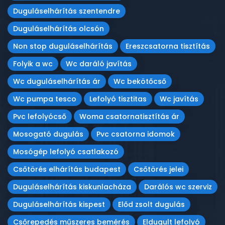
Duguláselhárítás szentendre
Duguláselhárítás olcsón
Non stop duguláselhárítás
Ereszcsatorna tisztítás
Folyik a wc
Wc daráló javítás
Wc duguláselhárítás ár
Wc bekötőcső
Wc pumpa tesco
Lefolyó tisztitas
Wc javítás
Pvc lefolyócső
Woma csatornatisztítás ár
Mosogató dugulás
Pvc csatorna idomok
Mosógép lefolyó csatlakozó
Csőtörés elhárítás budapest
Csőtörés jelei
Duguláselhárítás kiskunlacháza
Darálós wc szerviz
Duguláselhárítás kispest
Előd zsolt dugulás
Csőrepedés műszeres bemérés
Eldugult lefolyó