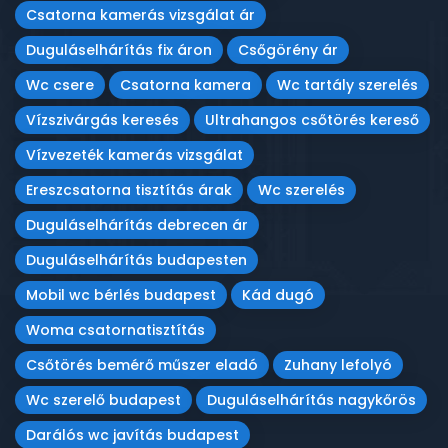
Csatorna kamerás vizsgálat ár
Duguláselhárítás fix áron
Csőgörény ár
Wc csere
Csatorna kamera
Wc tartály szerelés
Vízszivárgás keresés
Ultrahangos csőtörés kereső
Vízvezeték kamerás vizsgálat
Ereszcsatorna tisztítás árak
Wc szerelés
Duguláselhárítás debrecen ár
Duguláselhárítás budapesten
Mobil wc bérlés budapest
Kád dugó
Woma csatornatisztítás
Csőtörés bemérő műszer eladó
Zuhany lefolyó
Wc szerelő budapest
Duguláselhárítás nagykőrös
Darálós wc javítás budapest