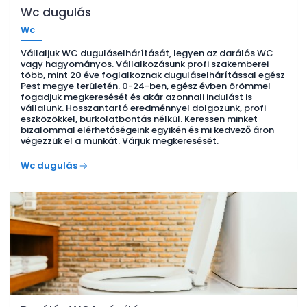
Wc dugulás
Wc
Vállaljuk WC duguláselhárítását, legyen az darálós WC
vagy hagyományos. Vállalkozásunk profi szakemberei
több, mint 20 éve foglalkoznak duguláselhárítással egész
Pest megye területén. 0-24-ben, egész évben örömmel
fogadjuk megkeresését és akár azonnali indulást is
vállalunk. Hosszantartó eredménnyel dolgozunk, profi
eszközökkel, burkolatbontás nélkül. Keressen minket
bizalommal elérhetőségeink egyikén és mi kedvező áron
végezzük el a munkát. Várjuk megkeresését.
Wc dugulás