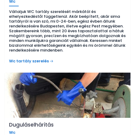
Wc
Vállaljuk WC tartály szerelését márkától és
elhelyezkedéstől függetlenül. Akár beépített, akár sima
tartályról is van szó, mi 0-24-ben, egész évben állunk
rendelkezésére Budapesten, illetve egész Pest megyében.
Szakembereink több, mint 20 éves tapasztalattal a hátuk
mögött gyorsan, precízen és megbízhatóan dolgoznak és
minden munkájukra garanciát vállalnak. Keressen minket
bizalommal elérhetőségeink egyikén és mi örömmel állunk
rendelkezésére mindenben.
Wc tartály szerelés
Duguláselhárítás
Wc