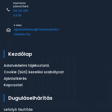
TELEFONOS
ELÉRHETŐSÉG
06 20 261
43 18
E-MAIL
ajanlatkeres@futesszerelo-
mester.hu
Kezdőlap
Adatvédelmi tájékoztató
Cookie (Süti) kezelési szabályzat
Ajánlatkérés
Kapcsolat
Duguláselhárítás
Lefolyó tisztítás