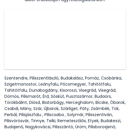
Szentendre, Pilisszentlászló, Budakalász, Pomáz, Csobánka,
Szigetmonostor, Leányfalu, Pócsmegyer, Tahitótfalu,
Tahitótfalu, Dunabogdány, Kisoroszi, Visegrád, Visegrád,
Dömös, Pilismarót, Érd, Sóskút, Pusztazámor, Budaörs,
Törökbálint, Diósd, Biatorbágy, Herceghalom, Bicske, Óbarok,
Csabdi, Mány, Szár, Újbarok, Szárliget, Páty, Zsámbék, Tök,
Perbál, Pilisjászfalu , Piliscsaba , Solymár, Pilisszentiván,
Pilisvörösvár, Tinnye, Telki, Remeteszőlős, Etyek, Budakeszi,
Budajenő, Nagykovácsi, Pilisszántó, Üröm, Pilisborosjenő,