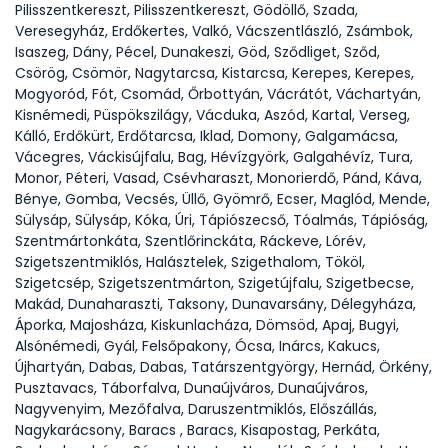
Pilisszentkereszt, Pilisszentkereszt, Gödöllő, Szada,
Veresegyház, Erdőkertes, Valkó, Vácszentlászló, Zsámbok,
Isaszeg, Dány, Pécel, Dunakeszi, Göd, Sződliget, Sződ,
Csörög, Csömör, Nagytarcsa, Kistarcsa, Kerepes, Kerepes,
Mogyoród, Fót, Csomád, Őrbottyán, Vácrátót, Váchartyán,
Kisnémedi, Püspökszilágy, Vácduka, Aszód, Kartal, Verseg,
Kálló, Erdőkürt, Erdőtarcsa, Iklad, Domony, Galgamácsa,
Vácegres, Váckisújfalu, Bag, Hévízgyörk, Galgahévíz, Tura,
Monor, Péteri, Vasad, Csévharaszt, Monorierdő, Pánd, Káva,
Bénye, Gomba, Vecsés, Üllő, Gyömrő, Ecser, Maglód, Mende,
Sülysáp, Sülysáp, Kóka, Úri, Tápiószecső, Tóalmás, Tápióság,
Szentmártonkáta, Szentlőrinckáta, Ráckeve, Lórév,
Szigetszentmiklós, Halásztelek, Szigethalom, Tököl,
Szigetcsép, Szigetszentmárton, Szigetújfalu, Szigetbecse,
Makád, Dunaharaszti, Taksony, Dunavarsány, Délegyháza,
Áporka, Majosháza, Kiskunlacháza, Dömsöd, Apaj, Bugyi,
Alsónémedi, Gyál, Felsőpakony, Ócsa, Inárcs, Kakucs,
Újhartyán, Dabas, Dabas, Tatárszentgyörgy, Hernád, Örkény,
Pusztavacs, Táborfalva, Dunaújváros, Dunaújváros,
Nagyvenyim, Mezőfalva, Daruszentmiklós, Előszállás,
Nagykarácsony, Baracs , Baracs, Kisapostag, Perkáta,