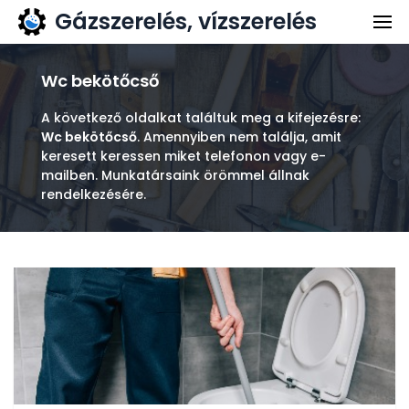
Gázszerelés, vízszerelés
Gázszerelés
Vízszerelés
Wc bekötőcső
Kapcsolat
A következő oldalkat találtuk meg a kifejezésre:
Wc bekötőcső
. Amennyiben nem találja, amit
Ajánlatkérés
keresett keressen miket telefonon vagy e-
mailben. Munkatársaink örömmel állnak
rendelkezésére.