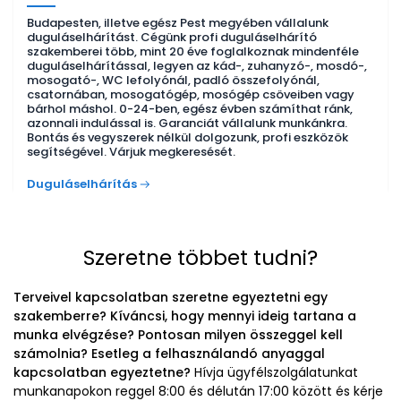
Budapesten, illetve egész Pest megyében vállalunk
duguláselhárítást. Cégünk profi duguláselhárító
szakemberei több, mint 20 éve foglalkoznak mindenféle
duguláselhárítással, legyen az kád-, zuhanyzó-, mosdó-,
mosogató-, WC lefolyónál, padló összefolyónál,
csatornában, mosogatógép, mosógép csöveiben vagy
bárhol máshol. 0-24-ben, egész évben számíthat ránk,
azonnali indulással is. Garanciát vállalunk munkánkra.
Bontás és vegyszerek nélkül dolgozunk, profi eszközök
segítségével. Várjuk megkeresését.
Duguláselhárítás
Szeretne többet tudni?
Terveivel kapcsolatban szeretne egyeztetni egy
szakemberre? Kíváncsi, hogy mennyi ideig tartana a
munka elvégzése? Pontosan milyen összeggel kell
számolnia? Esetleg a felhasználandó anyaggal
kapcsolatban egyeztetne?
Hívja ügyfélszolgálatunkat
munkanapokon reggel 8:00 és délután 17:00 között és kérje