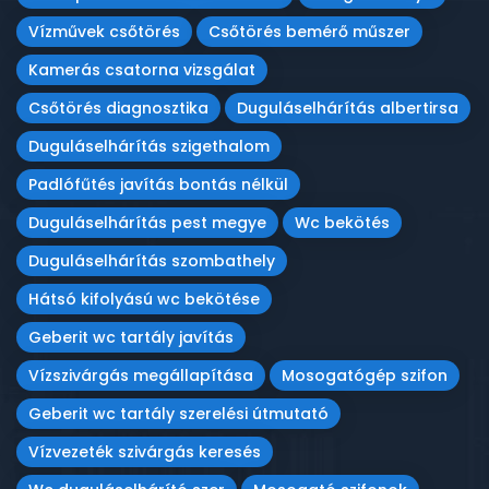
Vízművek csőtörés
Csőtörés bemérő műszer
Kamerás csatorna vizsgálat
Csőtörés diagnosztika
Duguláselhárítás albertirsa
Duguláselhárítás szigethalom
Padlófűtés javítás bontás nélkül
Duguláselhárítás pest megye
Wc bekötés
Duguláselhárítás szombathely
Hátsó kifolyású wc bekötése
Geberit wc tartály javítás
Vízszivárgás megállapítása
Mosogatógép szifon
Geberit wc tartály szerelési útmutató
Vízvezeték szivárgás keresés