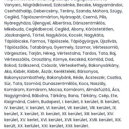
Vanyarc, Nógrádkövesd, Szécsénke, Becske, Magyarnándor,
Cserháthaláp, Debercsény, Terény, Szanda, Mohora, Szügy,
Cegléd, Tápiószentmárton, Nyársapát, Csemő, Pilis,
Nyáregyháza, Újlengyel, Albertirsa, Dánszentmiklós,
Mikebuda, Ceglédbercel, Cegléd, Abony, Kőröstetétlen,
Jászkarajenő, Törtel, Nagykőrös, Kocsér, Nagykáta,
Tápióbicske, Farmos, Tápiószele, Tápiógyörgye, Újszilvás,
Tápiószőlős, Tatabánya, Gyermely, Szomor, Vértessomló,
Várgesztes, Tarján, Héreg, Vértestolna, Tardos, Tata, Baj,
Vértesszőlős, Oroszlány, Környe, Kecskéd, Kömlőd, Dad,
Bokod, Szákszend, Császár, Vérteskethely, Bakonysárkány,
Aka, Kisbér, Kisbér, Ászár, Kerékteleki, Bársonyos,
Bakonyszombathely, Bakonybánk, Réde, Ácsteszér, Csatka,
Súr, Tata, Szomód, Dunaszentmiklós, Kocs, Naszály,
Komárom, Komárom, Mocsa, Komárom, Almásfüzitő, Ács,
Nagyigmánd, Bábolna, Tárkány, Bana, Tárkány, Csép, Ete,
Kisigmánd, Csém, Budapest, I. kerület, II. kerület, III. kerület,
IV. kerület, V. kerület, VI. kerület, VII. kerület, VIII. kerület, IX.
kerület, X. kerület, XI. kerület, XII. kerület, XIII. kerület, XIV.
kerület, XV. kerlet, XVI. kerület, XVII. kerület, XVIII. kerület, XIX.
került, XX. kerlület, XXI. kerület, XXII. kerület.