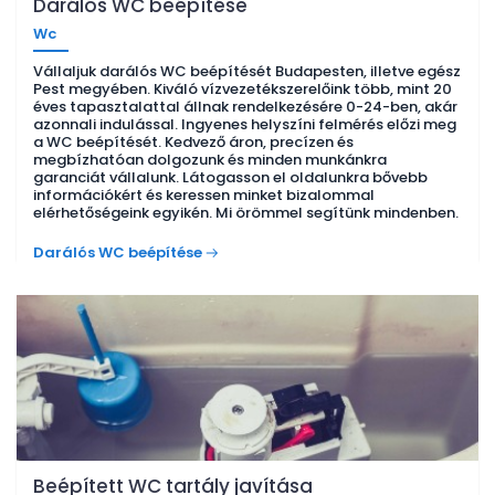
Darálós WC beépítése
Wc
Vállaljuk darálós WC beépítését Budapesten, illetve egész
Pest megyében. Kiváló vízvezetékszerelőink több, mint 20
éves tapasztalattal állnak rendelkezésére 0-24-ben, akár
azonnali indulással. Ingyenes helyszíni felmérés előzi meg
a WC beépítését. Kedvező áron, precízen és
megbízhatóan dolgozunk és minden munkánkra
garanciát vállalunk. Látogasson el oldalunkra bővebb
információkért és keressen minket bizalommal
elérhetőségeink egyikén. Mi örömmel segítünk mindenben.
Darálós WC beépítése
Beépített WC tartály javítása