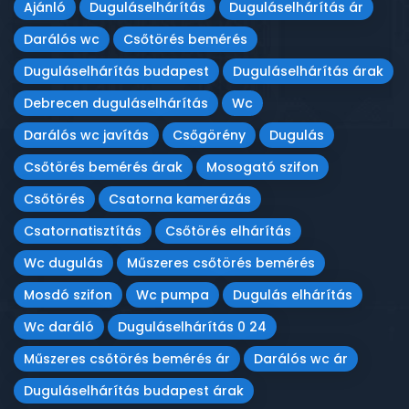
Ajánló
Duguláselhárítás
Duguláselhárítás ár
Darálós wc
Csőtörés bemérés
Duguláselhárítás budapest
Duguláselhárítás árak
Debrecen duguláselhárítás
Wc
Darálós wc javítás
Csőgörény
Dugulás
Csőtörés bemérés árak
Mosogató szifon
Csőtörés
Csatorna kamerázás
Csatornatisztítás
Csőtörés elhárítás
Wc dugulás
Műszeres csőtörés bemérés
Mosdó szifon
Wc pumpa
Dugulás elhárítás
Wc daráló
Duguláselhárítás 0 24
Műszeres csőtörés bemérés ár
Darálós wc ár
Duguláselhárítás budapest árak