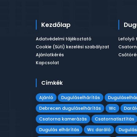
Kezdőlap
Dug
Adatvédelmi tájékoztató
Lefolyó 
Cookie (Süti) kezelési szabályzat
Csatorna
Ajánlatkérés
Csőtöré
Kapcsolat
Címkék
Ajánló
Duguláselhárítás
Duguláselhár
Debrecen duguláselhárítás
Wc
Darál
Csatorna kamerázás
Csatornatisztítás
Dugulás elhárítás
Wc daráló
Dugulás