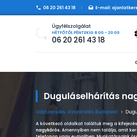
06 20 261 43 18
E-mail:
ajanlatker
Ügyfélszolgálat
HÉTFŐTŐL PÉNTEKIG 8:00 - 20:00
06 20 261 43 18
Duguláselhárítás na
Gázszerelés, vízszerelés Budapest
›
Dugu
A következő oldalkat találtuk meg a kifejezé
nagykőrös
. Amennyiben nem találja, amit ke
telefonon vagy e-mailben. Munkatársaink ö