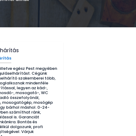
hárítás
rítás
illetve egész Pest megyében
guláselhárítást. Cégünk
selhárító szakemberei több,
foglalkoznak mindenféle
ítással, legyen az kád-,
mosdó-, mosogató-, WC
padló összefolyónál,
n, mosogatógép, mosógép
gy bárhol máshol. 0-24-
vben számíthat ránk,
lással is. Garanciát
nkánkra. Bontás és
élkül dolgozunk, profi
ítségével. Várjuk