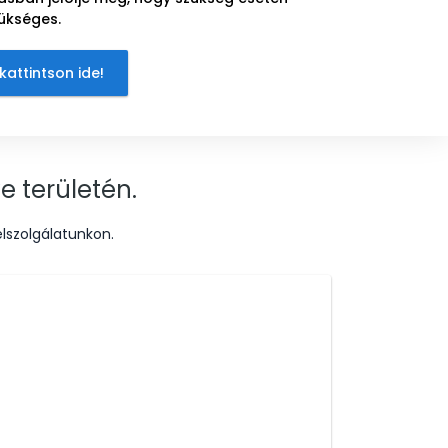
ükséges.
kattintson ide!
e területén.
lszolgálatunkon.