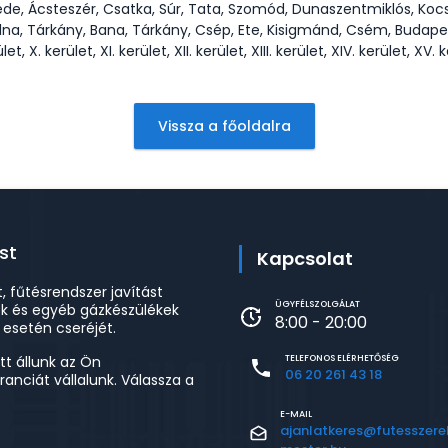
de, Ácsteszér, Csatka, Súr, Tata, Szomód, Dunaszentmiklós, Ko
árkány, Bana, Tárkány, Csép, Ete, Kisigmánd, Csém, Budapest, I. kerü
ület, X. kerület, XI. kerület, XII. kerület, XIII. kerület, XIV. kerület, XV. 
Vissza a főoldalra
st
Kapcsolat
t, fűtésrendszer javítást
ÜGYFÉLSZOLGÁLAT
ek és egyéb gázkészülékek
8:00 - 20:00
 esetén cseréjét.
tt állunk az Ön
TELEFONOS ELÉRHETŐSÉG
06 20 261 43 18
nciát vállalunk. Válassza a
E-MAIL
ajanlatkeres@futesszere