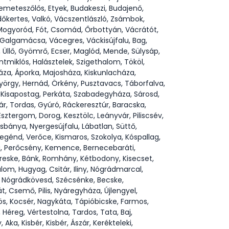
i, Remeteszőlős, Etyek, Budakeszi, Budajenő,
Erdőkertes, Valkó, Vácszentlászló, Zsámbok,
, Mogyoród, Fót, Csomád, Őrbottyán, Vácrátót,
, Galgamácsa, Vácegres, Váckisújfalu, Bag,
 Üllő, Gyömrő, Ecser, Maglód, Mende, Sülysáp,
tmiklós, Halásztelek, Szigethalom, Tököl,
áza, Áporka, Majosháza, Kiskunlacháza,
yörgy, Hernád, Örkény, Pusztavacs, Táborfalva,
 Kisapostag, Perkáta, Szabadegyháza, Sárosd,
ár, Tordas, Gyúró, Ráckeresztúr, Baracska,
ztergom, Dorog, Kesztölc, Leányvár, Piliscsév,
sbánya, Nyergesújfalu, Lábatlan, Süttő,
egénd, Verőce, Kismaros, Szokolya, Kóspallag,
a, Perőcsény, Kemence, Bernecebaráti,
ereske, Bánk, Romhány, Kétbodony, Kisecset,
lom, Hugyag, Csitár, Iliny, Nógrádmarcal,
, Nógrádkövesd, Szécsénke, Becske,
 Csemő, Pilis, Nyáregyháza, Újlengyel,
ös, Kocsér, Nagykáta, Tápióbicske, Farmos,
Héreg, Vértestolna, Tardos, Tata, Baj,
ka, Kisbér, Kisbér, Ászár, Kerékteleki,