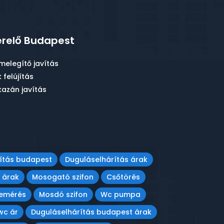
relő Budapest
melegítő javítás
 felújítás
azán javítás
ítás budapest
Duguláselhárítás árak
 árak
Mosogató szifon
Csőtörés
bemérés
Mosdó szifon
Wc pumpa
wc ár
Duguláselhárítás budapest árak