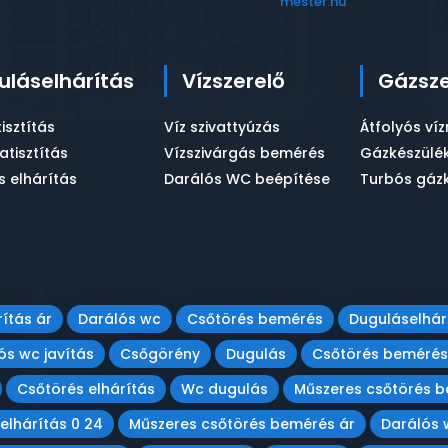
mester.hu
uláselhárítás
Vízszerelő
Gázsze
tisztítás
Víz szivattyúzás
Átfolyós víz
tisztítás
Vízszivárgás bemérés
Gázkészülék
s elhárítás
Darálós WC beépítése
Turbós gázk
ítás ár
Darálós wc
Csőtörés bemérés
Duguláselhár
ós wc javítás
Csőgörény
Dugulás
Csőtörés bemérés
Csőtörés elhárítás
Wc dugulás
Műszeres csőtörés 
elhárítás 0 24
Műszeres csőtörés bemérés ár
Darálós 