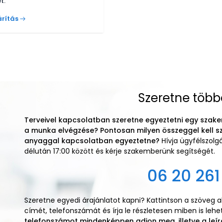
t.
rítás
Szeretne több
Terveivel kapcsolatban szeretne egyeztetni egy szake
a munka elvégzése? Pontosan milyen összeggel kell s
anyaggal kapcsolatban egyeztetne?
Hívja ügyfélszol
délután 17:00 között és kérje szakemberünk segítségét.
06 20 261
Szeretne egyedi árajánlatot kapni? Kattintson a szöveg 
címét, telefonszámát és írja le részletesen miben is leh
telefonszámot mindenképpen adjon meg, illetve a leír