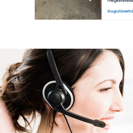
megkeresésé
Duguláselhá