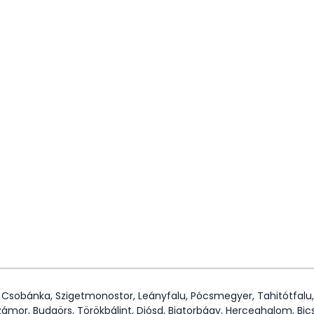
, Csobánka, Szigetmonostor, Leányfalu, Pócsmegyer, Tahitótfalu,
zámor, Budaörs, Törökbálint, Diósd, Biatorbágy, Herceghalom, Bics