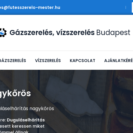
es@futesszerelo-mester.hu
Gázszerelés, vízszerelés
Budapest
GÁZSZERELÉS
VÍZSZERELÉS
KAPCSOLAT
AJÁNLATKÉRÉ
gykőrös
láselhárítás nagykőrös
sre:
Duguláselhárítás
resett keressen miket
römmel állnak