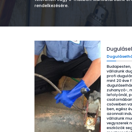
rendelkezésére.
Dugulásel
Duguláselhá
Budapesten, 
vállalunk du
profi dugulá
mint 20 éve 
duguláselhár
zuhanyzó-, 
lefolyónál, 
csatornába
csöveiben va
ben, egész é
azonnali indu
vállalunk mu
vegyszerek n
eszközök seg