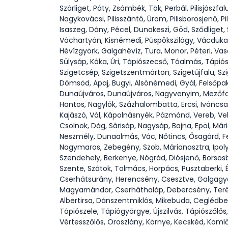
Szárliget, Páty, Zsámbék, Tök, Perbál, Pilisjászfal
Nagykovácsi, Pilisszántó, Üröm, Pilisborosjenő, P
Isaszeg, Dány, Pécel, Dunakeszi, Göd, Sződliget
Váchartyán, Kisnémedi, Püspökszilágy, Vácduka, 
Hévízgyörk, Galgahévíz, Tura, Monor, Péteri, V
Sülysáp, Kóka, Úri, Tápiószecső, Tóalmás, Tápió
Szigetcsép, Szigetszentmárton, Szigetújfalu, S
Dömsöd, Apaj, Bugyi, Alsónémedi, Gyál, Felsőpa
Dunaújváros, Dunaújváros, Nagyvenyim, Mezőfalv
Hantos, Nagylók, Százhalombatta, Ercsi, Iváncsa
Kajászó, Vál, Kápolnásnyék, Pázmánd, Vereb, Ve
Csolnok, Dág, Sárisáp, Nagysáp, Bajna, Epöl, Má
Neszmély, Dunaalmás, Vác, Nőtincs, Ősagárd, Fe
Nagymaros, Zebegény, Szob, Márianosztra, Ipol
Szendehely, Berkenye, Nógrád, Diósjenő, Borsosb
Szente, Szátok, Tolmács, Horpács, Pusztaberki, 
Cserhátsurány, Herencsény, Csesztve, Galgagyö
Magyarnándor, Cserháthaláp, Debercsény, Terén
Albertirsa, Dánszentmiklós, Mikebuda, Ceglédber
Tápiószele, Tápiógyörgye, Újszilvás, Tápiószőlő
Vértesszőlős, Oroszlány, Környe, Kecskéd, Kömlőd