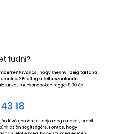
et tudni?
mberre? Kíváncsi, hogy mennyi ideig tartana
zámolnia? Esetleg a felhasználandó
gálatunkat munkanapokon reggel 8:00 és
 43 18
alján lévő gombra és adja meg a nevét, email
etünk az ön segítségére.
Fontos, hogy
ásban jelölje meg, hogy szükség esetén