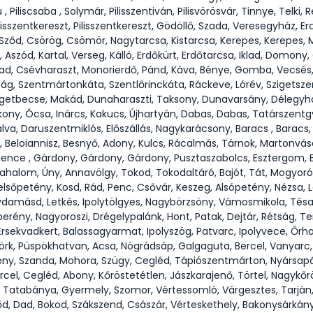
u , Piliscsaba , Solymár, Pilisszentiván, Pilisvörösvár, Tinnye, Telk
ilisszentkereszt, Pilisszentkereszt, Gödöllő, Szada, Veresegyház, 
, Sződ, Csörög, Csömör, Nagytarcsa, Kistarcsa, Kerepes, Kerepes
Aszód, Kartal, Verseg, Kálló, Erdőkürt, Erdőtarcsa, Iklad, Domony
asad, Csévharaszt, Monorierdő, Pánd, Káva, Bénye, Gomba, Vecsés,
ság, Szentmártonkáta, Szentlőrinckáta, Ráckeve, Lórév, Szigetszen
zigetbecse, Makád, Dunaharaszti, Taksony, Dunavarsány, Délegyh
kony, Ócsa, Inárcs, Kakucs, Újhartyán, Dabas, Dabas, Tatárszentg
a, Daruszentmiklós, Előszállás, Nagykarácsony, Baracs , Baracs,
, Beloiannisz, Besnyő, Adony, Kulcs, Rácalmás, Tárnok, Martonvás
lence , Gárdony, Gárdony, Gárdony, Pusztaszabolcs, Esztergom, Es
riahalom, Úny, Annavölgy, Tokod, Tokodaltáró, Bajót, Tát, Mogyoró
lsőpetény, Kosd, Rád, Penc, Csővár, Keszeg, Alsópetény, Nézsa, L
ydamásd, Letkés, Ipolytölgyes, Nagybörzsöny, Vámosmikola, Tés
erény, Nagyoroszi, Drégelypalánk, Hont, Patak, Dejtár, Rétság, T
Érsekvadkert, Balassagyarmat, Ipolyszög, Patvarc, Ipolyvece, Őrha
rk, Püspökhatvan, Acsa, Nógrádsáp, Galgaguta, Bercel, Vanyarc
y, Szanda, Mohora, Szügy, Cegléd, Tápiószentmárton, Nyársapát,
cel, Cegléd, Abony, Kőröstetétlen, Jászkarajenő, Törtel, Nagykőr
s, Tatabánya, Gyermely, Szomor, Vértessomló, Várgesztes, Tarján, 
, Dad, Bokod, Szákszend, Császár, Vérteskethely, Bakonysárkány, A