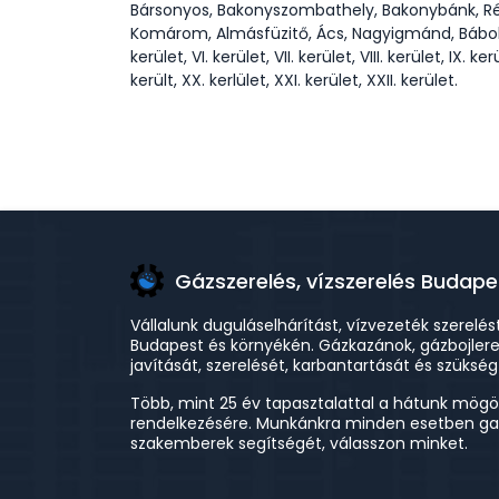
Bársonyos, Bakonyszombathely, Bakonybánk, Ré
Komárom, Almásfüzitő, Ács, Nagyigmánd, Bábolna, T
kerület, VI. kerület, VII. kerület, VIII. kerület, IX. ker
került, XX. kerlület, XXI. kerület, XXII. kerület.
Gázszerelés, vízszerelés Budape
Vállalunk duguláselhárítást, vízvezeték szerelés
Budapest és környékén. Gázkazánok, gázbojler
javítását, szerelését, karbantartását és szükség
Több, mint 25 év tapasztalattal a hátunk mögö
rendelkezésére. Munkánkra minden esetben gara
szakemberek segítségét, válasszon minket.