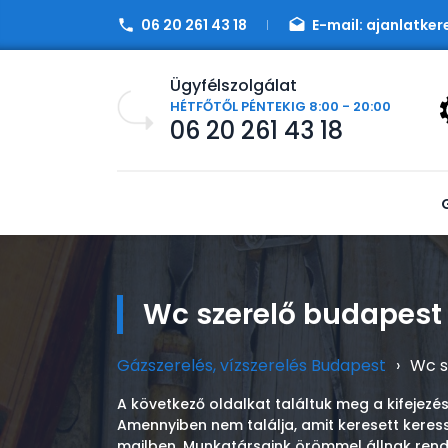
06 20 261 43 18
E-mail:
ajanlatker
Ügyfélszolgálat
HÉTFŐTŐL PÉNTEKIG 8:00 - 20:00
06 20 261 43 18
Wc szerelő budapest
Gázszerelés, vízszerelés Budapest
›
Wc s
A következő oldalkat találtuk meg a kifejezé
Amennyiben nem találja, amit keresett keres
mailben. Munkatársaink örömmel állnak rend