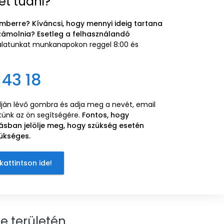
et tudni?
mberre? Kíváncsi, hogy mennyi ideig tartana
zámolnia? Esetleg a felhasználandó
gálatunkat munkanapokon reggel 8:00 és
 43 18
alján lévő gombra és adja meg a nevét, email
etünk az ön segítségére.
Fontos, hogy
ásban jelölje meg, hogy szükség esetén
ükséges.
kattintson ide!
e területén.