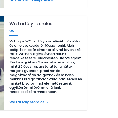
Darálós WC beépítése
Wc tartály szerelés
Wc
Vállaljuk WC tartály szerelését márkától
és elhelyezkedéstől függetlenül. Akár
beépített, akár sima tartályról is van szó,
mi 0-24-ben, egész évben állunk
rendelkezésére Budapesten, illetve egész
Pest megyében. Szakembereink több,
mint 20 éves tapasztalattal a hátuk
mögött gyorsan, precízen és
megbízhatóan dolgoznak és minden
munkájukra garanciát vállalnak. Keressen
minket bizalommal elérhetőségeink
egyikén és mi örömmel állunk
rendelkezésére mindenben.
Wc tartály szerelés