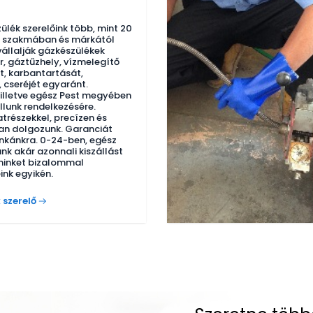
ülék szerelőink több, mint 20
a szakmában és márkától
vállalják gázkészülékek
r, gáztűzhely, vízmelegítő
t, karbantartását,
, cseréjét egyaránt.
illetve egész Pest megyében
llunk rendelkezésére.
atrészekkel, precízen és
n dolgozunk. Garanciát
nkánkra. 0-24-ben, egész
nk akár azonnali kiszállást
 minket bizalommal
ink egyikén.
 szerelő