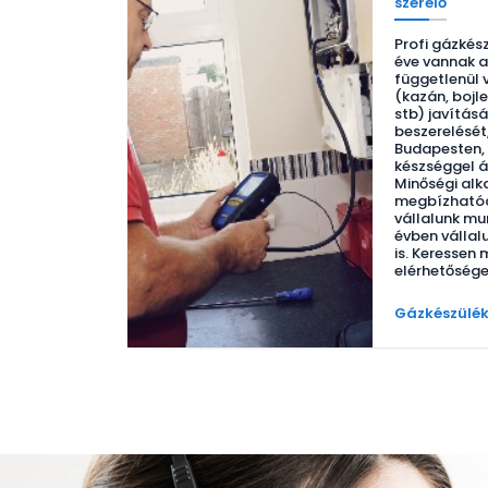
szerelő
Profi gázkész
éve vannak 
függetlenül 
(kazán, bojle
stb) javításá
beszerelését
Budapesten, 
készséggel á
Minőségi alk
megbízhatóa
vállalunk mu
évben vállalu
is. Keressen
elérhetősége
Gázkészülék