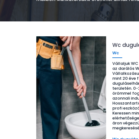
Wc dugul
Wc
Vállaljuk WC
az darálós 
Vállalkozásu
mint 20 éve 
duguláselhár
területén. 0
örömmel fog
azonnali indu
Hosszantart
profi eszközö
Keressen mi
elérhetősége
áron végezzü
megkeresésé