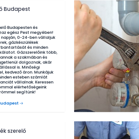
lő Budapest
relő Budapesten és
zaz egész Pest megyében!
 napján, 0-24-ben vállaljuk
rek, gázkészülékek
arbantartását és minden
álatot. Gázszerelőink több,
 vannak a szakmában és
getlenül dolgoznak, akár
állással is. Minőségi
el, kedvező áron. Munkájuk
minden esteben számlát
anciát vállalnak. Keressen
ommal elérhetőségeink
örömmel segítünk!
Budapest
ék szerelő