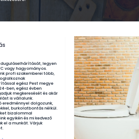
ás
 duguláselhárítását, legyen
WC vagy hagyományos.
nk profi szakemberei több,
foglalkoznak
ítással egész Pest megye
-24-ben, egész évben
adjuk megkeresését és akár
lást is vállalunk.
ó eredménnyel dolgozunk,
kkel, burkolatbontás nélkül.
nket bizalommal
ink egyikén és mi kedvező
k el a munkát. Várjuk
t.