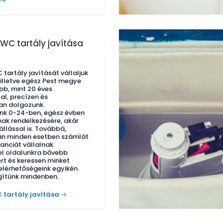
 WC tartály javítása
tartály javítását vállaljuk
illetve egész Pest megye
bb, mint 20 éves
al, precízen és
n dolgozunk.
nk 0-24-ben, egész évben
ak rendelkezésére, akár
állással is. Továbbá,
án minden esetben számlát
anciát vállalnak.
l oldalunkra bővebb
rt és keressen minket
lérhetőségeink egyikén.
ítünk mindenben.
 tartály javítása