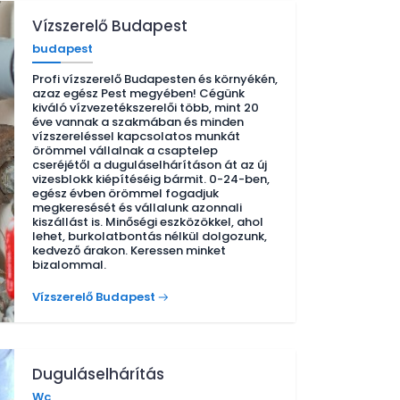
Vízszerelő Budapest
budapest
Profi vízszerelő Budapesten és környékén,
azaz egész Pest megyében! Cégünk
kiváló vízvezetékszerelői több, mint 20
éve vannak a szakmában és minden
vízszereléssel kapcsolatos munkát
örömmel vállalnak a csaptelep
cseréjétől a duguláselhárításon át az új
vizesblokk kiépítéséig bármit. 0-24-ben,
egész évben örömmel fogadjuk
megkeresését és vállalunk azonnali
kiszállást is. Minőségi eszközökkel, ahol
lehet, burkolatbontás nélkül dolgozunk,
kedvező árakon. Keressen minket
bizalommal.
Vízszerelő Budapest
Duguláselhárítás
Wc