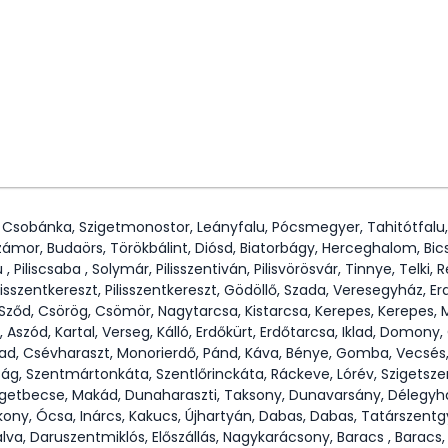
, Csobánka, Szigetmonostor, Leányfalu, Pócsmegyer, Tahitótfalu,
zámor, Budaörs, Törökbálint, Diósd, Biatorbágy, Herceghalom, Bics
u , Piliscsaba , Solymár, Pilisszentiván, Pilisvörösvár, Tinnye, Telk
ilisszentkereszt, Pilisszentkereszt, Gödöllő, Szada, Veresegyház, 
, Sződ, Csörög, Csömör, Nagytarcsa, Kistarcsa, Kerepes, Kerepes
Aszód, Kartal, Verseg, Kálló, Erdőkürt, Erdőtarcsa, Iklad, Domony
asad, Csévharaszt, Monorierdő, Pánd, Káva, Bénye, Gomba, Vecsés,
ság, Szentmártonkáta, Szentlőrinckáta, Ráckeve, Lórév, Szigetszen
zigetbecse, Makád, Dunaharaszti, Taksony, Dunavarsány, Délegyh
kony, Ócsa, Inárcs, Kakucs, Újhartyán, Dabas, Dabas, Tatárszentg
a, Daruszentmiklós, Előszállás, Nagykarácsony, Baracs , Baracs,