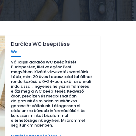
Darálós WC beépítése
Wc
Vállaljuk darálós WC beépítését
Budapesten, illetve egész Pest
megyében. Kiváló vízvezetékszerelőink
több, mint 20 éves tapasztalattal állnak
rendelkezésére 0-24-ben, akár azonnali
indulással. Ingyenes helyszíni felmérés
előzi meg a WC beépítését. Kedvező
áron, precízen és megbízhatóan
dolgozunk és minden munkánkra
garanciát vállalunk. Látogasson el
oldalunkra bővebb információkért és
keressen minket bizalommal
elérhetőségeink egyikén. Mi örömmel
segítünk mindenben.