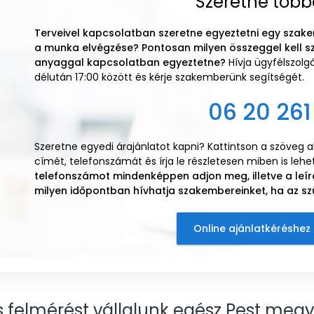
Szeretne több
Terveivel kapcsolatban szeretne egyeztetni egy szake
a munka elvégzése? Pontosan milyen összeggel kell s
anyaggal kapcsolatban egyeztetne?
Hívja ügyfélszol
délután 17:00 között és kérje szakemberünk segítségét.
06 20 261
Szeretne egyedi árajánlatot kapni? Kattintson a szöveg 
címét, telefonszámát és írja le részletesen miben is leh
telefonszámot mindenképpen adjon meg, illetve a leír
milyen időpontban hívhatja szakembereinket, ha az sz
Online ajánlatkéréshez 
és felmérést vállalunk egész Pest megy