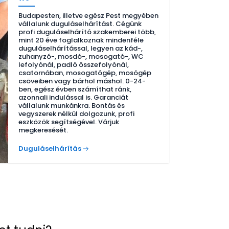
Budapesten, illetve egész Pest megyében
vállalunk duguláselhárítást. Cégünk
profi duguláselhárító szakemberei több,
mint 20 éve foglalkoznak mindenféle
duguláselhárítással, legyen az kád-,
zuhanyzó-, mosdó-, mosogató-, WC
lefolyónál, padló összefolyónál,
csatornában, mosogatógép, mosógép
csöveiben vagy bárhol máshol. 0-24-
ben, egész évben számíthat ránk,
azonnali indulással is. Garanciát
vállalunk munkánkra. Bontás és
vegyszerek nélkül dolgozunk, profi
eszközök segítségével. Várjuk
megkeresését.
Duguláselhárítás