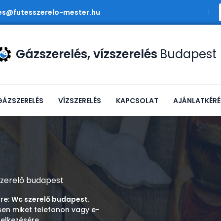
es@futesszerelo-mester.hu
Gázszerelés, vízszerelés
Budapest
GÁZSZERELÉS
VÍZSZERELÉS
KAPCSOLAT
AJÁNLATKÉRÉ
zerelő budapest
sre:
Wc szerelő budapest
.
sen miket telefonon vagy e-
elkezésére.