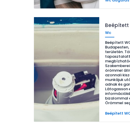
Wc dugulás
Beépített
Wc
Beépített WC 
Budapesten, 
területén. Tö
tapasztalatt
megbízhatóa
Szakemberei
örömmel álln
azonnali kisz
munkájuk ut
adnak és gar
Látogasson e
információké
bizalommal e
Örömmel seg
Beépített WC