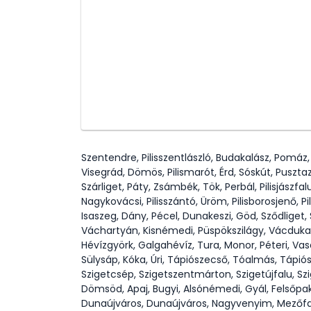
Szentendre, Pilisszentlászló, Budakalász, Pomáz
Visegrád, Dömös, Pilismarót, Érd, Sóskút, Puszta
Szárliget, Páty, Zsámbék, Tök, Perbál, Pilisjászfal
Nagykovácsi, Pilisszántó, Üröm, Pilisborosjenő, P
Isaszeg, Dány, Pécel, Dunakeszi, Göd, Sződliget
Váchartyán, Kisnémedi, Püspökszilágy, Vácduka, 
Hévízgyörk, Galgahévíz, Tura, Monor, Péteri, V
Sülysáp, Kóka, Úri, Tápiószecső, Tóalmás, Tápió
Szigetcsép, Szigetszentmárton, Szigetújfalu, S
Dömsöd, Apaj, Bugyi, Alsónémedi, Gyál, Felsőpa
Dunaújváros, Dunaújváros, Nagyvenyim, Mezőfalv