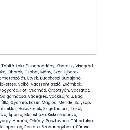
 Tahitótfalu, Dunabogdány, Kisoroszi, Visegrád,
ke, Óbarok, Csabdi, Mány, Szár, Újbarok,
i, Remeteszőlős, Etyek, Budakeszi, Budajenő,
Erdőkertes, Valkó, Vácszentlászló, Zsámbok,
, Mogyoród, Fót, Csomád, Őrbottyán, Vácrátót,
, Galgamácsa, Vácegres, Váckisújfalu, Bag,
 Üllő, Gyömrő, Ecser, Maglód, Mende, Sülysáp,
tmiklós, Halásztelek, Szigethalom, Tököl,
áza, Áporka, Majosháza, Kiskunlacháza,
yörgy, Hernád, Örkény, Pusztavacs, Táborfalva,
 Kisapostag, Perkáta, Szabadegyháza, Sárosd,