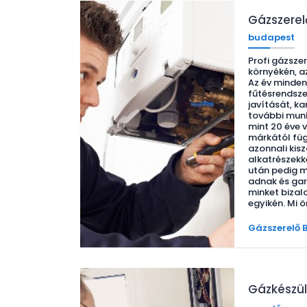
Gázszere
budapest
Profi gázsze
környékén, a
Az év minden
fűtésrendsze
javítását, k
további munk
mint 20 éve
márkától füg
azonnali kisz
alkatrészekk
után pedig 
adnak és gar
minket bizal
egyikén. Mi 
Gázszerelő 
Gázkészül