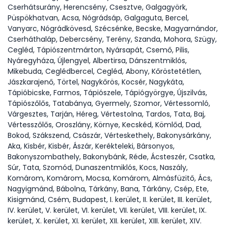
Cserhátsurány, Herencsény, Csesztve, Galgagyörk,
Püspökhatvan, Acsa, Nógrádsáp, Galgaguta, Bercel,
Vanyarc, Nógrádkövesd, Szécsénke, Becske, Magyarnándor,
Cserháthaláp, Debercsény, Terény, Szanda, Mohora, Szügy,
Cegléd, Tápiószentmárton, Nyársapát, Csemő, Pilis,
Nyáregyháza, Újlengyel, Albertirsa, Dánszentmiklós,
Mikebuda, Ceglédbercel, Cegléd, Abony, Kőröstetétlen,
Jászkarajenő, Törtel, Nagykőrös, Kocsér, Nagykáta,
Tápióbicske, Farmos, Tápiószele, Tápiógyörgye, Újszilvás,
Tápiószőlős, Tatabánya, Gyermely, Szomor, Vértessomló,
Várgesztes, Tarján, Héreg, Vértestolna, Tardos, Tata, Baj,
Vértesszőlős, Oroszlány, Környe, Kecskéd, Kömlőd, Dad,
Bokod, Szákszend, Császár, Vérteskethely, Bakonysárkány,
Aka, Kisbér, Kisbér, Ászár, Kerékteleki, Bársonyos,
Bakonyszombathely, Bakonybánk, Réde, Ácsteszér, Csatka,
Súr, Tata, Szomód, Dunaszentmiklós, Kocs, Naszály,
Komárom, Komárom, Mocsa, Komárom, Almásfüzitő, Ács,
Nagyigmánd, Bábolna, Tárkány, Bana, Tárkány, Csép, Ete,
Kisigmánd, Csém, Budapest, I. kerület, II. kerület, III. kerület,
IV. kerület, V. kerület, VI. kerület, VII. kerület, VIII. kerület, IX.
kerület, X. kerület, XI. kerület, XII. kerület, XIII. kerület, XIV.