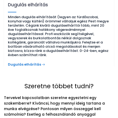
Dugulás elhárítás
Minden dugulás elhárítását (legyen az fürdőszobai,
konyhai vagy kültéri) örömmel vállaljuk egész Pest megye
területén. Cégünk kiváló duguláselhárítói több, mint 20
éve foglalkoznak hatékony végeredménnyel
duguláselhárítással. Profi eszközök segítségével,
vegyszerek és burkolatbontás nélkül dolgoznak
kollégáink, garanciát vállalva munkájukra. Felejtse el a
boltban vásárolható olcsó megoldásokat és menjen
biztosra, bízza ránk a duguláselhárítást. 0-24-ben, egész
évben számíthat ránk.
Dugulás elhárítás
Szeretne többet tudni?
Terveivel kapcsolatban szeretne egyeztetni egy
szakemberre? Kíváncsi, hogy mennyi ideig tartana a
munka elvégzése? Pontosan milyen összeggel kell
számolnia? Esetleg a felhasználandó anyaggal