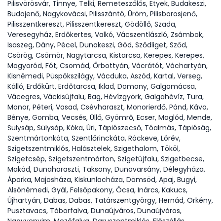
Pilisvörösvár, Tinnye, Telki, Remeteszőlős, Etyek, Budakeszi,
Budajenő, Nagykovácsi, Pilisszántó, Üröm, Pilisborosjenő,
Pilisszentkereszt, Pilisszentkereszt, Gödöllő, Szada,
Veresegyház, Erdőkertes, Valkó, Vácszentlászló, Zsámbok,
Isaszeg, Dány, Pécel, Dunakeszi, Göd, Sződliget, Sződ,
Csörög, Csömör, Nagytarcsa, Kistarcsa, Kerepes, Kerepes,
Mogyoród, Fót, Csomád, Őrbottyán, Vácrátót, Váchartyán,
Kisnémedi, Püspökszilágy, Vácduka, Aszód, Kartal, Verseg,
Kálló, Erdőkürt, Erdőtarcsa, Iklad, Domony, Galgamácsa,
Vácegres, Váckisújfalu, Bag, Hévízgyörk, Galgahévíz, Tura,
Monor, Péteri, Vasad, Csévharaszt, Monorierdő, Pánd, Káva,
Bénye, Gomba, Vecsés, Üllő, Gyömrő, Ecser, Maglód, Mende,
Sülysáp, Sülysáp, Kóka, Úri, Tápiószecső, Tóalmás, Tápióság,
Szentmártonkáta, Szentlőrinckáta, Ráckeve, Lórév,
Szigetszentmiklós, Halásztelek, Szigethalom, Tököl,
Szigetcsép, Szigetszentmárton, Szigetújfalu, Szigetbecse,
Makád, Dunaharaszti, Taksony, Dunavarsány, Délegyháza,
Áporka, Majosháza, Kiskunlacháza, Dömsöd, Apaj, Bugyi,
Alsónémedi, Gyál, Felsőpakony, Ócsa, Inárcs, Kakucs,
Újhartyán, Dabas, Dabas, Tatárszentgyörgy, Hernád, Örkény,
Pusztavacs, Táborfalva, Dunaújváros, Dunaújváros,