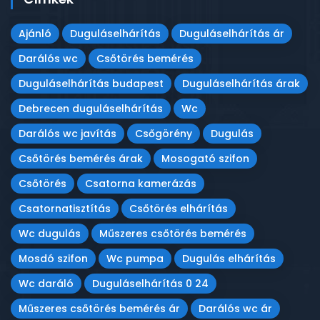
Ajánló
Duguláselhárítás
Duguláselhárítás ár
Darálós wc
Csőtörés bemérés
Duguláselhárítás budapest
Duguláselhárítás árak
Debrecen duguláselhárítás
Wc
Darálós wc javítás
Csőgörény
Dugulás
Csőtörés bemérés árak
Mosogató szifon
Csőtörés
Csatorna kamerázás
Csatornatisztítás
Csőtörés elhárítás
Wc dugulás
Műszeres csőtörés bemérés
Mosdó szifon
Wc pumpa
Dugulás elhárítás
Wc daráló
Duguláselhárítás 0 24
Műszeres csőtörés bemérés ár
Darálós wc ár