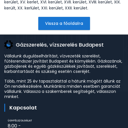
kerület, XV. kerlet, XVI. kerület, XVII. kerület, XVIII. kerület, XIX.
került, XX. kerlület, XXI. kerület, XXII. kerület.
Vissza a főoldalra
Gázszerelés, vízszerelés Budapest
Vállalunk duguláselhárítást, vízvezeték szerelést,
fűtésrendszer javítást Budapest és környékén. Gázkazánok,
gázbojlerek és egyéb gázkészülékek javítását, szerelését,
karbantartását és szükség esetén cseréjét.
Több, mint 25 év tapasztalattal a hátunk mögött állunk az
Ön rendelkezésére. Munkánkra minden esetben garanciát
vállalunk. Válassza a szakemberek segítségét, válasszon
minket.
Kapcsolat
ÜGYFÉLSZOLGÁLAT
8:00 -