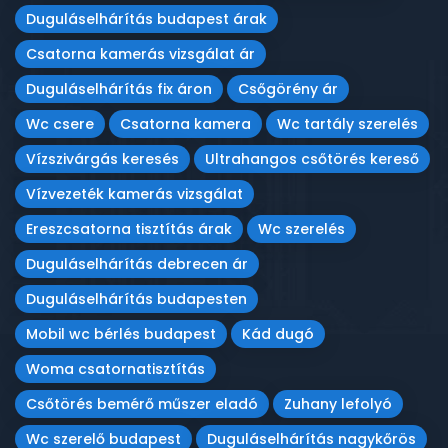
Duguláselhárítás budapest árak
Csatorna kamerás vizsgálat ár
Duguláselhárítás fix áron
Csőgörény ár
Wc csere
Csatorna kamera
Wc tartály szerelés
Vízszivárgás keresés
Ultrahangos csőtörés kereső
Vízvezeték kamerás vizsgálat
Ereszcsatorna tisztítás árak
Wc szerelés
Duguláselhárítás debrecen ár
Duguláselhárítás budapesten
Mobil wc bérlés budapest
Kád dugó
Woma csatornatisztítás
Csőtörés bemérő műszer eladó
Zuhany lefolyó
Wc szerelő budapest
Duguláselhárítás nagykőrös