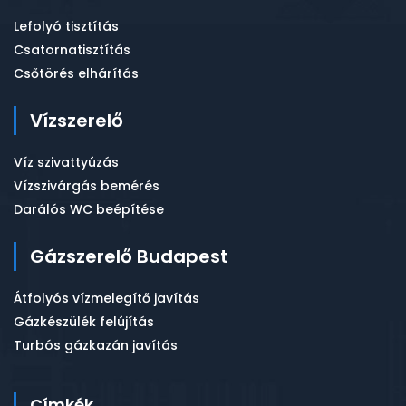
Lefolyó tisztítás
Csatornatisztítás
Csőtörés elhárítás
Vízszerelő
Víz szivattyúzás
Vízszivárgás bemérés
Darálós WC beépítése
Gázszerelő Budapest
Átfolyós vízmelegítő javítás
Gázkészülék felújítás
Turbós gázkazán javítás
Címkék