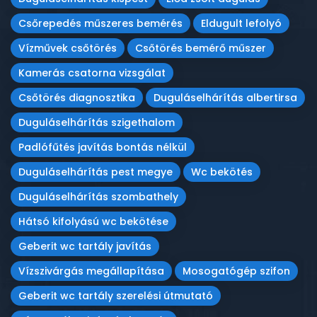
Csőrepedés műszeres bemérés
Eldugult lefolyó
Vízművek csőtörés
Csőtörés bemérő műszer
Kamerás csatorna vizsgálat
Csőtörés diagnosztika
Duguláselhárítás albertirsa
Duguláselhárítás szigethalom
Padlófűtés javítás bontás nélkül
Duguláselhárítás pest megye
Wc bekötés
Duguláselhárítás szombathely
Hátsó kifolyású wc bekötése
Geberit wc tartály javítás
Vízszivárgás megállapítása
Mosogatógép szifon
Geberit wc tartály szerelési útmutató