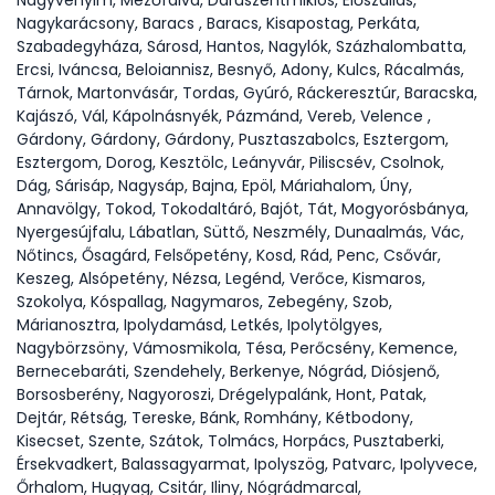
Nagyvenyim, Mezőfalva, Daruszentmiklós, Előszállás,
Nagykarácsony, Baracs , Baracs, Kisapostag, Perkáta,
Szabadegyháza, Sárosd, Hantos, Nagylók, Százhalombatta,
Ercsi, Iváncsa, Beloiannisz, Besnyő, Adony, Kulcs, Rácalmás,
Tárnok, Martonvásár, Tordas, Gyúró, Ráckeresztúr, Baracska,
Kajászó, Vál, Kápolnásnyék, Pázmánd, Vereb, Velence ,
Gárdony, Gárdony, Gárdony, Pusztaszabolcs, Esztergom,
Esztergom, Dorog, Kesztölc, Leányvár, Piliscsév, Csolnok,
Dág, Sárisáp, Nagysáp, Bajna, Epöl, Máriahalom, Úny,
Annavölgy, Tokod, Tokodaltáró, Bajót, Tát, Mogyorósbánya,
Nyergesújfalu, Lábatlan, Süttő, Neszmély, Dunaalmás, Vác,
Nőtincs, Ősagárd, Felsőpetény, Kosd, Rád, Penc, Csővár,
Keszeg, Alsópetény, Nézsa, Legénd, Verőce, Kismaros,
Szokolya, Kóspallag, Nagymaros, Zebegény, Szob,
Márianosztra, Ipolydamásd, Letkés, Ipolytölgyes,
Nagybörzsöny, Vámosmikola, Tésa, Perőcsény, Kemence,
Bernecebaráti, Szendehely, Berkenye, Nógrád, Diósjenő,
Borsosberény, Nagyoroszi, Drégelypalánk, Hont, Patak,
Dejtár, Rétság, Tereske, Bánk, Romhány, Kétbodony,
Kisecset, Szente, Szátok, Tolmács, Horpács, Pusztaberki,
Érsekvadkert, Balassagyarmat, Ipolyszög, Patvarc, Ipolyvece,
Őrhalom, Hugyag, Csitár, Iliny, Nógrádmarcal,