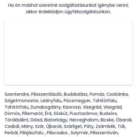
Ha ön máshol szeretné szolgáltatásunkat igénybe venni,
akkor érdeklődjön ügyfélszolgálatunkon.
Szentendre, Pilisszentlászló, Budakalász, Pomáz, Csobánka,
Szigetmonostor, Leányfalu, Pócsmegyer, Tahitótfalu,
Tahitótfalu, Dunabogdány, Kisoroszi, Visegrád, Visegrád,
Dömös, Pilismarót, Érd, Sóskút, Pusztazámor, Budaörs,
Törökbálint, Diósd, Biatorbágy, Herceghalom, Bicske, Óbarok,
Csabdi, Mány, Szár, Újbarok, Szárliget, Páty, Zsámbék, Tök,
Perbál, Pilisjászfalu , Piliscsaba , Solymár, Pilisszentiván,