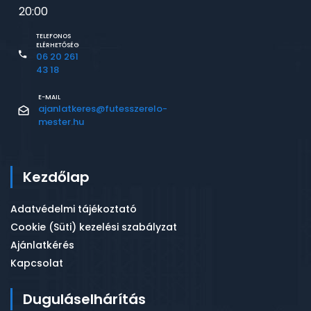
20:00
TELEFONOS
ELÉRHETŐSÉG
06 20 261
43 18
E-MAIL
ajanlatkeres@futesszerelo-
mester.hu
Kezdőlap
Adatvédelmi tájékoztató
Cookie (Süti) kezelési szabályzat
Ajánlatkérés
Kapcsolat
Duguláselhárítás