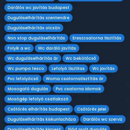
Darálós wc javítás budapest
Duguláselhárítás szentendre
Duguláselhárítás olcsón
Non stop duguláselhárítás
Ereszcsatorna tisztítás
Folyik a wc
Wc daráló javítás
Wc duguláselhárítás ár
Wc bekötőcső
Wc pumpa tesco
Lefolyó tisztitas
Wc javítás
Pvc lefolyócső
Woma csatornatisztítás ár
Mosogató dugulás
Pvc csatorna idomok
Mosógép lefolyó csatlakozó
Csőtörés elhárítás budapest
Csőtörés jelei
Duguláselhárítás kiskunlacháza
Darálós wc szerviz
Duguláselhárítás kispest
Előd zsolt dugulás