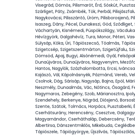
Visegrád, Dömös, Pilismarót, Érd, Sóskút, Puszta
Szárliget, Páty, Zsámbék, Tök, Perbál, Pilisjászfal
Nagykovácsi, Pilisszántó, Üröm, Pilisborosjenő, P
Isaszeg, Dány, Pécel, Dunakeszi, Göd, Sződliget
Váchartyán, Kisnémedi, Püspökszilágy, Vácduka, 
Hévízgyörk, Galgahévíz, Tura, Monor, Péteri, V
Sülysáp, Kóka, Úri, Tápiószecső, Tóalmás, Tápió
Szigetcsép, Szigetszentmárton, Szigetújfalu, S
Dömsöd, Apaj, Bugyi, Alsónémedi, Gyál, Felsőpa
Dunaújváros, Dunaújváros, Nagyvenyim, Mezőfalv
Hantos, Nagylók, Százhalombatta, Ercsi, Iváncsa
Kajászó, Vál, Kápolnásnyék, Pázmánd, Vereb, Ve
Csolnok, Dág, Sárisáp, Nagysáp, Bajna, Epöl, Má
Neszmély, Dunaalmás, Vác, Nőtincs, Ősagárd, Fe
Nagymaros, Zebegény, Szob, Márianosztra, Ipol
Szendehely, Berkenye, Nógrád, Diósjenő, Borsosb
Szente, Szátok, Tolmács, Horpács, Pusztaberki, 
Cserhátsurány, Herencsény, Csesztve, Galgagyö
Magyarnándor, Cserháthaláp, Debercsény, Terén
Albertirsa, Dánszentmiklós, Mikebuda, Ceglédber
Tápiószele, Tápiógyörgye, Újszilvás, Tápiószőlő