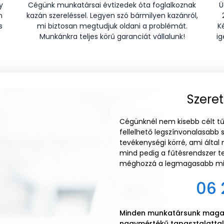
y
Cégünk munkatársai évtizedek óta foglalkoznak
Ü
n
kazán szereléssel. Legyen szó bármilyen kazánról,
s
mi biztosan megtudjuk oldani a problémát.
K
Munkánkra teljes körű garanciát vállalunk!
ig
Szeret
Cégünknél nem kisebb célt tű
fellelhető legszínvonalasabb 
tevékenységi körré, ami által
mind pedig a fűtésrendszer te
méghozzá a legmagasabb min
06 
Minden munkatársunk magas
nagymértékű tapasztalattal 