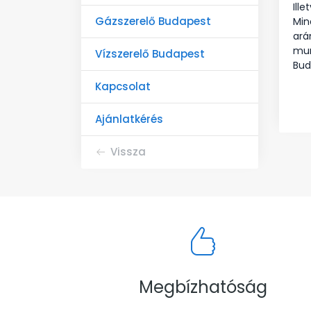
Ill
Gázszerelő Budapest
Min
ará
mun
Vízszerelő Budapest
Bud
Kapcsolat
Ajánlatkérés
Vissza
Megbízhatóság