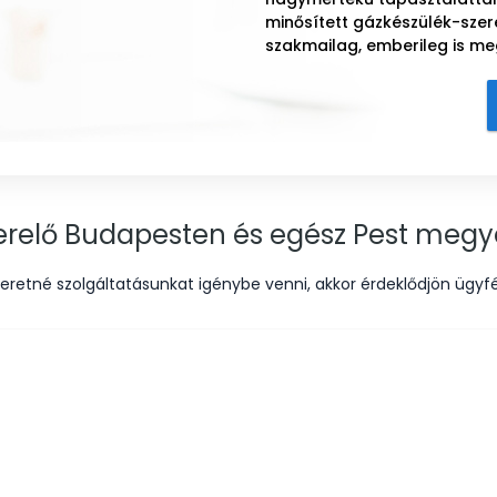
minősített gázkészülék-szer
szakmailag, emberileg is m
zerelő Budapesten és egész Pest megye
eretné szolgáltatásunkat igénybe venni, akkor érdeklődjön ügyfé