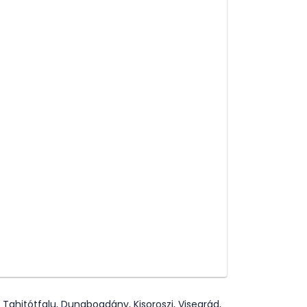
 Tahitótfalu, Dunabogdány, Kisoroszi, Visegrád,