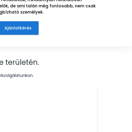
elők, de ami talán még fontosabb, nem csak
egbízható személyek.
Ajánlatkérés
 területén.
lszolgálatunkon.