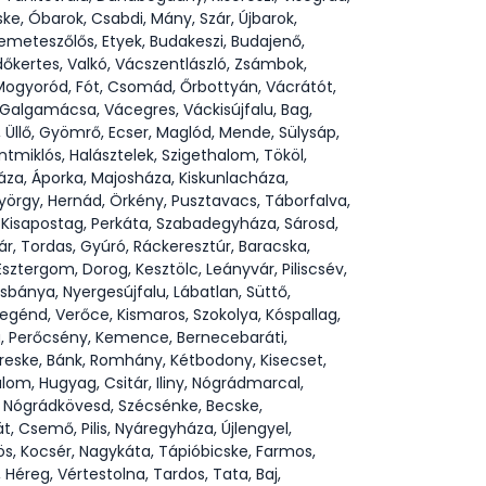
ke, Óbarok, Csabdi, Mány, Szár, Újbarok,
i, Remeteszőlős, Etyek, Budakeszi, Budajenő,
Erdőkertes, Valkó, Vácszentlászló, Zsámbok,
, Mogyoród, Fót, Csomád, Őrbottyán, Vácrátót,
, Galgamácsa, Vácegres, Váckisújfalu, Bag,
 Üllő, Gyömrő, Ecser, Maglód, Mende, Sülysáp,
tmiklós, Halásztelek, Szigethalom, Tököl,
áza, Áporka, Majosháza, Kiskunlacháza,
yörgy, Hernád, Örkény, Pusztavacs, Táborfalva,
 Kisapostag, Perkáta, Szabadegyháza, Sárosd,
ár, Tordas, Gyúró, Ráckeresztúr, Baracska,
ztergom, Dorog, Kesztölc, Leányvár, Piliscsév,
sbánya, Nyergesújfalu, Lábatlan, Süttő,
egénd, Verőce, Kismaros, Szokolya, Kóspallag,
a, Perőcsény, Kemence, Bernecebaráti,
ereske, Bánk, Romhány, Kétbodony, Kisecset,
lom, Hugyag, Csitár, Iliny, Nógrádmarcal,
, Nógrádkövesd, Szécsénke, Becske,
 Csemő, Pilis, Nyáregyháza, Újlengyel,
ös, Kocsér, Nagykáta, Tápióbicske, Farmos,
Héreg, Vértestolna, Tardos, Tata, Baj,