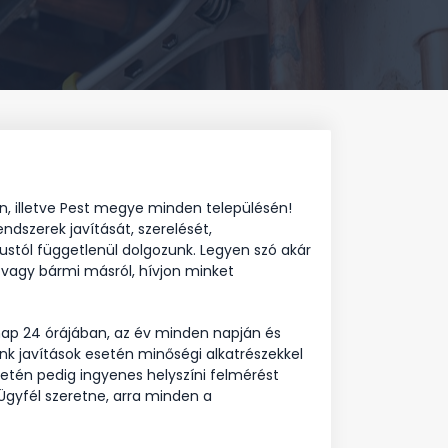
n, illetve Pest megye minden településén!
dszerek javítását, szerelését,
pustól függetlenül dolgozunk. Legyen szó akár
ól vagy bármi másról, hívjon minket
ap 24 órájában, az év minden napján és
őink javítások esetén minőségi alkatrészekkel
setén pedig ingyenes helyszíni felmérést
Ügyfél szeretne, arra minden a