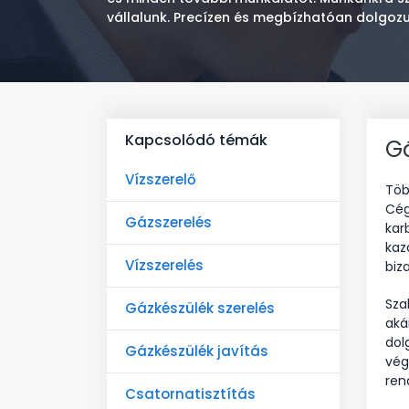
vállalunk. Precízen és megbízhatóan dolgozu
Kapcsolódó témák
G
Vízszerelő
Töb
Cég
Gázszerelés
kar
kaz
Vízszerelés
biz
Sza
Gázkészülék szerelés
aká
dol
Gázkészülék javítás
vég
ren
Csatornatisztítás