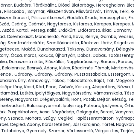
zámor, Budaörs, Törökbálint, Diósd, Biatorbágy, Herceghalom, Bics
u , Piliscsaba , Solymár, Pilisszentiván, Pilisvörösvár, Tinnye, Telk
ilisszentkereszt, Pilisszentkereszt, Gödöllő, Szada, Veresegyház, 
, Sződ, Csörög, Csömör, Nagytarcsa, Kistarcsa, Kerepes, Kerepes
Aszód, Kartal, Verseg, Kálló, Erdőkürt, Erdőtarcsa, Iklad, Domony
asad, Csévharaszt, Monorierdő, Pánd, Káva, Bénye, Gomba, Vecsés,
ság, Szentmártonkáta, Szentlőrinckáta, Ráckeve, Lórév, Szigetszen
zigetbecse, Makád, Dunaharaszti, Taksony, Dunavarsány, Délegyh
kony, Ócsa, Inárcs, Kakucs, Újhartyán, Dabas, Dabas, Tatárszentg
a, Daruszentmiklós, Előszállás, Nagykarácsony, Baracs , Baracs,
, Beloiannisz, Besnyő, Adony, Kulcs, Rácalmás, Tárnok, Martonvás
lence , Gárdony, Gárdony, Gárdony, Pusztaszabolcs, Esztergom, Es
riahalom, Úny, Annavölgy, Tokod, Tokodaltáró, Bajót, Tát, Mogyoró
lsőpetény, Kosd, Rád, Penc, Csővár, Keszeg, Alsópetény, Nézsa, L
ydamásd, Letkés, Ipolytölgyes, Nagybörzsöny, Vámosmikola, Tés
erény, Nagyoroszi, Drégelypalánk, Hont, Patak, Dejtár, Rétság, T
Érsekvadkert, Balassagyarmat, Ipolyszög, Patvarc, Ipolyvece, Őrha
rk, Püspökhatvan, Acsa, Nógrádsáp, Galgaguta, Bercel, Vanyarc
y, Szanda, Mohora, Szügy, Cegléd, Tápiószentmárton, Nyársapát,
cel, Cegléd, Abony, Kőröstetétlen, Jászkarajenő, Törtel, Nagykőr
s, Tatabánya, Gyermely, Szomor, Vértessomló, Várgesztes, Tarján, 