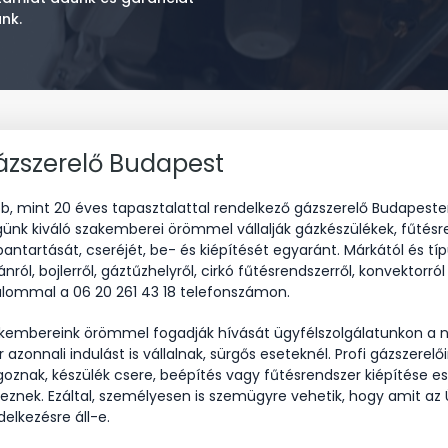
nk.
ázszerelő Budapest
b, mint 20 éves tapasztalattal rendelkező gázszerelő Budapeste
ünk kiváló szakemberei örömmel vállalják gázkészülékek, fűtésren
bantartását, cseréjét, be- és kiépítését egyaránt. Márkától és tí
ánról, bojlerről, gáztűzhelyről, cirkó fűtésrendszerről, konvektorr
alommal a 06 20 261 43 18 telefonszámon.
kembereink örömmel fogadják hívását ügyfélszolgálatunkon a n
r azonnali indulást is vállalnak, sürgős eseteknél. Profi gázszerel
goznak, készülék csere, beépítés vagy fűtésrendszer kiépítése e
eznek. Ezáltal, személyesen is szemügyre vehetik, hogy amit az 
delkezésre áll-e.