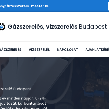
es@futesszerelo-mester.hu
Gázszerelés, vízszerelés
Budapest
GÁZSZERELÉS
VÍZSZERELÉS
KAPCSOLAT
AJÁNLATKÉRÉ
zerelő Budapest
z év minden napján, 0-24-
 javítását, karbantartását
zámlát adunk és garanciát