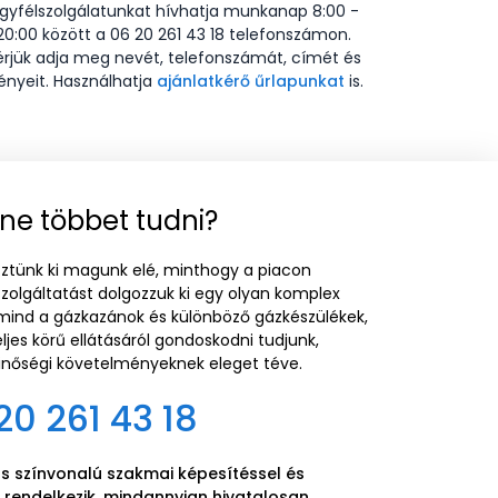
gyfélszolgálatunkat hívhatja munkanap 8:00 -
20:00 között a 06 20 261 43 18 telefonszámon.
érjük adja meg nevét, telefonszámát, címét és
ényeit. Használhatja
ajánlatkérő űrlapunkat
is.
ne többet tudni?
ztünk ki magunk elé, minthogy a piacon
szolgáltatást dolgozzuk ki egy olyan komplex
 mind a gázkazánok és különböző gázkészülékek,
ljes körű ellátásáról gondoskodni tudjunk,
őségi követelményeknek eleget téve.
20 261 43 18
 színvonalú szakmai képesítéssel és
rendelkezik, mindannyian hivatalosan