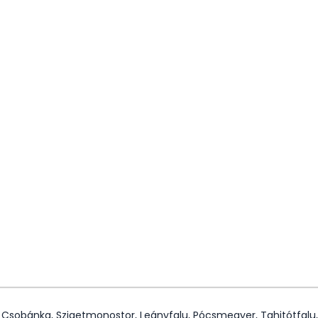
, Csobánka, Szigetmonostor, Leányfalu, Pócsmegyer, Tahitótfalu,