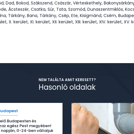
, Dad, Bokod, Szákszend, Császár, Vérteskethely, Bakonysárkány, A
de, Ácsteszér, Csatka, Súr, Tata, Szomód, Dunaszentmiklós, Ko
árkány, Bana, Tárkány, Csép, Ete, Kisigmánd, Csém, Budapest, I. kerü
ület, X. kerület, XI. kerület, XII. kerület, XIII. kerület, XIV. kerület, XV. 
NEM TALÁLTA AMIT KERESETT?
Hasonló oldalak
Budapest
relő Budapesten és
zaz egész Pest megyében!
 napján, 0-24-ben vállaljuk