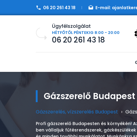
06 20 261 43 18
E-mail:
ajanlatker
Ügyfélszolgálat
HÉTFŐTŐL PÉNTEKIG 8:00 - 20:00
06 20 261 43 18
Gázszerelő Budapest
Gázszerelés, vízszerelés Budapest
›
Gázs
Profi gázszerelő Budapesten és környékén! A
ben vállaljuk fűtésrendszerek, gázkészülékek
és minden további munkálatot. Munkánkra s