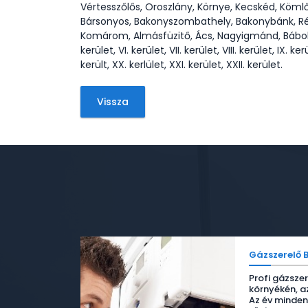
Vértesszőlős, Oroszlány, Környe, Kecskéd, Kömlőd
Bársonyos, Bakonyszombathely, Bakonybánk, Ré
Komárom, Almásfüzitő, Ács, Nagyigmánd, Bábolna, T
kerület, VI. kerület, VII. kerület, VIII. kerület, IX. ker
került, XX. kerlület, XXI. kerület, XXII. kerület.
Vissza
Gázszerelő 
Profi gázsze
környékén, a
Az év minden