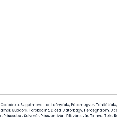
, Csobánka, Szigetmonostor, Leányfalu, Pócsmegyer, Tahitótfalu,
zámor, Budaörs, Törökbálint, Diósd, Biatorbágy, Herceghalom, Bics
u , Piliscsaba , Solymár, Pilisszentiván, Pilisvörösvár, Tinnye, Telk