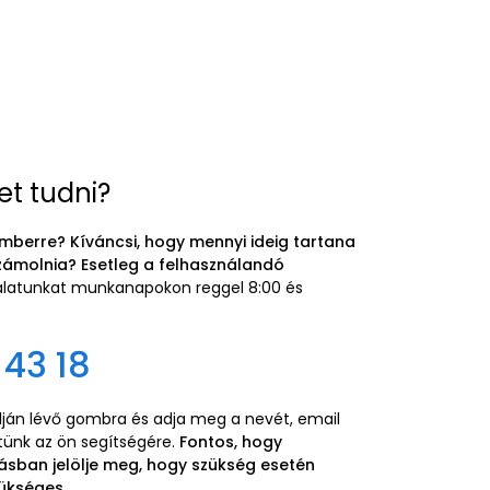
et tudni?
mberre? Kíváncsi, hogy mennyi ideig tartana
zámolnia? Esetleg a felhasználandó
gálatunkat munkanapokon reggel 8:00 és
 43 18
alján lévő gombra és adja meg a nevét, email
etünk az ön segítségére.
Fontos, hogy
ásban jelölje meg, hogy szükség esetén
ükséges.