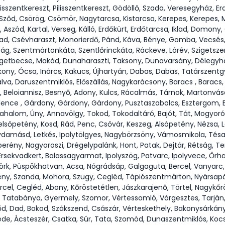
ilisszentkereszt, Pilisszentkereszt, Gödöllő, Szada, Veresegyház, 
, Sződ, Csörög, Csömör, Nagytarcsa, Kistarcsa, Kerepes, Kerepes
Aszód, Kartal, Verseg, Kálló, Erdőkürt, Erdőtarcsa, Iklad, Domony
asad, Csévharaszt, Monorierdő, Pánd, Káva, Bénye, Gomba, Vecsés,
ság, Szentmártonkáta, Szentlőrinckáta, Ráckeve, Lórév, Szigetszen
zigetbecse, Makád, Dunaharaszti, Taksony, Dunavarsány, Délegyh
kony, Ócsa, Inárcs, Kakucs, Újhartyán, Dabas, Dabas, Tatárszentg
a, Daruszentmiklós, Előszállás, Nagykarácsony, Baracs , Baracs,
, Beloiannisz, Besnyő, Adony, Kulcs, Rácalmás, Tárnok, Martonvás
lence , Gárdony, Gárdony, Gárdony, Pusztaszabolcs, Esztergom, Es
riahalom, Úny, Annavölgy, Tokod, Tokodaltáró, Bajót, Tát, Mogyoró
lsőpetény, Kosd, Rád, Penc, Csővár, Keszeg, Alsópetény, Nézsa, L
ydamásd, Letkés, Ipolytölgyes, Nagybörzsöny, Vámosmikola, Tés
erény, Nagyoroszi, Drégelypalánk, Hont, Patak, Dejtár, Rétság, T
Érsekvadkert, Balassagyarmat, Ipolyszög, Patvarc, Ipolyvece, Őrha
rk, Püspökhatvan, Acsa, Nógrádsáp, Galgaguta, Bercel, Vanyarc
y, Szanda, Mohora, Szügy, Cegléd, Tápiószentmárton, Nyársapát,
cel, Cegléd, Abony, Kőröstetétlen, Jászkarajenő, Törtel, Nagykőr
s, Tatabánya, Gyermely, Szomor, Vértessomló, Várgesztes, Tarján, 
, Dad, Bokod, Szákszend, Császár, Vérteskethely, Bakonysárkány, A
de, Ácsteszér, Csatka, Súr, Tata, Szomód, Dunaszentmiklós, Ko