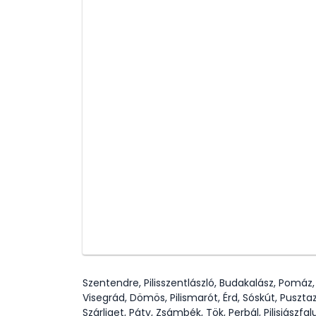
Szentendre, Pilisszentlászló, Budakalász, Pomáz
Visegrád, Dömös, Pilismarót, Érd, Sóskút, Puszta
Szárliget, Páty, Zsámbék, Tök, Perbál, Pilisjászfal