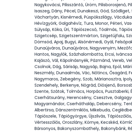
Nagykovácsi, Pilisszántó, Üröm, Pilisborosjenő, P
Isaszeg, Dány, Pécel, Dunakeszi, Göd, Sződliget
Váchartyán, Kisnémedi, Püspökszilágy, Vácduka, 
Hévízgyörk, Galgahévíz, Tura, Monor, Péteri, V
Sülysáp, Kóka, Úri, Tápiószecső, Tóalmás, Tápió
Szigetcsép, Szigetszentmárton, Szigetújfalu, S
Dömsöd, Apaj, Bugyi, Alsónémedi, Gyál, Felsőpa
Dunaújváros, Dunaújváros, Nagyvenyim, Mezőfalv
Hantos, Nagylók, Százhalombatta, Ercsi, Iváncsa
Kajászó, Vál, Kápolnásnyék, Pázmánd, Vereb, Ve
Csolnok, Dág, Sárisáp, Nagysáp, Bajna, Epöl, Má
Neszmély, Dunaalmás, Vác, Nőtincs, Ősagárd, Fe
Nagymaros, Zebegény, Szob, Márianosztra, Ipol
Szendehely, Berkenye, Nógrád, Diósjenő, Borsosb
Szente, Szátok, Tolmács, Horpács, Pusztaberki, 
Cserhátsurány, Herencsény, Csesztve, Galgagyö
Magyarnándor, Cserháthaláp, Debercsény, Terén
Albertirsa, Dánszentmiklós, Mikebuda, Ceglédber
Tápiószele, Tápiógyörgye, Újszilvás, Tápiószőlő
Vértesszőlős, Oroszlány, Környe, Kecskéd, Kömlőd
Bársonyos, Bakonyszombathely, Bakonybánk, Ré