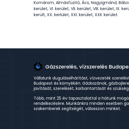
Komárom, Almásfüzitő, Ács, Nagyigmánd, Bábolna, T
kerület, VI. kerület, VII. kerület, VIII. kerület, IX. ker
került, XX. kerlület, XXI. kerület, XXII. kerület.
Gázszerelés, vízszerelés Budape
Vállalunk duguláselhárítást, vízvezeték szerelés
Budapest és környékén. Gázkazánok, gázbojler
javítását, szerelését, karbantartását és szükség
Több, mint 25 év tapasztalattal a hátunk mögö
rendelkezésére. Munkánkra minden esetben gara
szakemberek segítségét, válasszon minket.