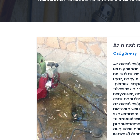
Az olcsó 
Csőgörény
Az olcsó cső
lefolyókban 
hajszálak ki
Igaz, hogy o
ígérnek, saj
tévesnek biz
helyzetek, a
csak bontássa
az olcsó cs
biztosra vel
szakemberei 
felszerelése
problémame
duguláselhár
kedvező áron