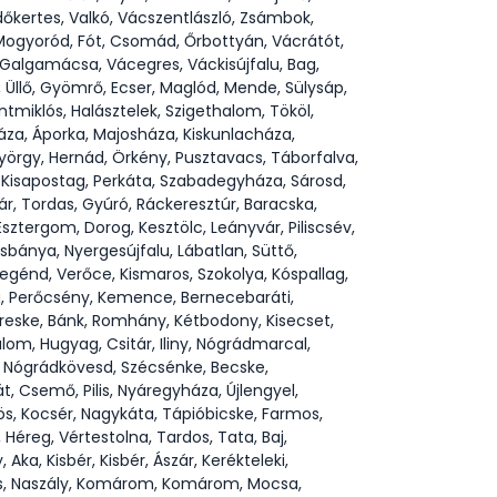
Erdőkertes, Valkó, Vácszentlászló, Zsámbok,
, Mogyoród, Fót, Csomád, Őrbottyán, Vácrátót,
, Galgamácsa, Vácegres, Váckisújfalu, Bag,
 Üllő, Gyömrő, Ecser, Maglód, Mende, Sülysáp,
tmiklós, Halásztelek, Szigethalom, Tököl,
áza, Áporka, Majosháza, Kiskunlacháza,
yörgy, Hernád, Örkény, Pusztavacs, Táborfalva,
 Kisapostag, Perkáta, Szabadegyháza, Sárosd,
ár, Tordas, Gyúró, Ráckeresztúr, Baracska,
ztergom, Dorog, Kesztölc, Leányvár, Piliscsév,
sbánya, Nyergesújfalu, Lábatlan, Süttő,
egénd, Verőce, Kismaros, Szokolya, Kóspallag,
a, Perőcsény, Kemence, Bernecebaráti,
ereske, Bánk, Romhány, Kétbodony, Kisecset,
lom, Hugyag, Csitár, Iliny, Nógrádmarcal,
, Nógrádkövesd, Szécsénke, Becske,
 Csemő, Pilis, Nyáregyháza, Újlengyel,
ös, Kocsér, Nagykáta, Tápióbicske, Farmos,
Héreg, Vértestolna, Tardos, Tata, Baj,
ka, Kisbér, Kisbér, Ászár, Kerékteleki,
cs, Naszály, Komárom, Komárom, Mocsa,