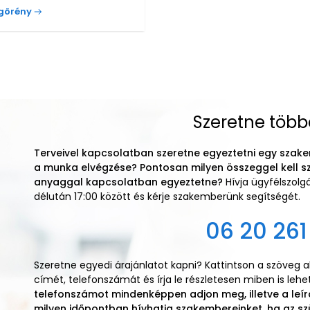
őgörény
Szeretne több
Terveivel kapcsolatban szeretne egyeztetni egy szake
a munka elvégzése? Pontosan milyen összeggel kell s
anyaggal kapcsolatban egyeztetne?
Hívja ügyfélszol
délután 17:00 között és kérje szakemberünk segítségét.
06 20 261
Szeretne egyedi árajánlatot kapni? Kattintson a szöveg 
címét, telefonszámát és írja le részletesen miben is leh
telefonszámot mindenképpen adjon meg, illetve a leír
milyen időpontban hívhatja szakembereinket, ha az sz