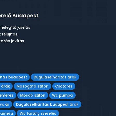
relő Budapest
melegítő javítás
 felújítás
azán javítás
ítás budapest
Duguláselhárítás árak
 árak
Mosogató szifon
Csőtörés
bemérés
Mosdó szifon
Wc pumpa
wc ár
Duguláselhárítás budapest árak
kamera
Wc tartály szerelés