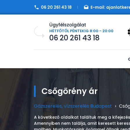
06 20 261 43 18
E-mail:
ajanlatker
Ügyfélszolgálat
HÉTFŐTŐL PÉNTEKIG 8:00 - 20:00
06 20 261 43 18
Csőgörény ár
Gázszerelés, vízszerelés Budapest
›
Csőg
A következő oldalkat találtuk meg a kifejezé
Amennyiben nem találja, amit keresett keres
mailben. Munkatársaink örömmel állnak rend