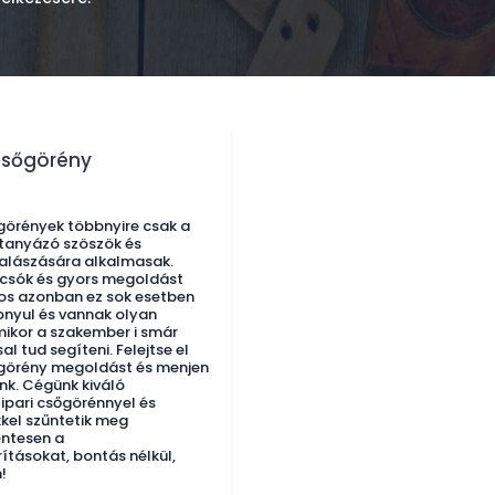
csőgörény
görények többnyire csak a
tanyázó szöszök és
halászására alkalmasak.
lcsók és gyors megoldást
nos azonban ez sok esetben
onyul és vannak olyan
mikor a szakember i smár
l tud segíteni. Felejtse el
őgörény megoldást és menjen
ünk. Cégünk kiváló
ipari csőgörénnyel és
kkel szűntetik meg
ntesen a
ításokat, bontás nélkül,
!