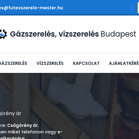
es@futesszerelo-mester.hu
Gázszerelés, vízszerelés
Budapest
GÁZSZERELÉS
VÍZSZERELÉS
KAPCSOLAT
AJÁNLATKÉRÉ
örény ár
sre:
Csőgörény ár
.
sen miket telefonon vagy e-
elkezésére.