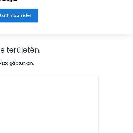
kattintson ide!
e területén.
lszolgálatunkon.