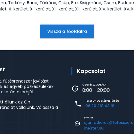
árkány, Bana, Tárkány, Csép, Ete, Kisigmánd, Csém, Budapest, I. kerü
ület, X. kerület, XI. kerület, XII. kerület, XIII. kerület, XIV. kerület, XV. 
Vissza a főoldalra
st
Kapcsolat
t, fűtésrendszer javítást
ÜGYFÉLSZOLGÁLAT
ek és egyéb gázkészülékek
8:00 - 20:00
 esetén cseréjét.
tt állunk az Ön
TELEFONOS ELÉRHETŐSÉG
06 20 261 43 18
nciát vállalunk. Válassza a
E-MAIL
ajanlatkeres@futesszere
mester.hu