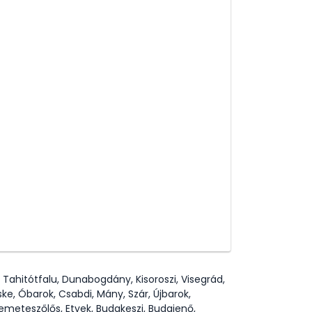
 Tahitótfalu, Dunabogdány, Kisoroszi, Visegrád,
ke, Óbarok, Csabdi, Mány, Szár, Újbarok,
i, Remeteszőlős, Etyek, Budakeszi, Budajenő,