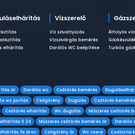
uláselhárítás
Vízszerelő
Gázsze
tisztítás
Víz szivattyúzás
Átfolyós víz
tisztítás
Vízszivárgás bemérés
Gázkészülék
s elhárítás
Darálós WC beépítése
Turbós gázk
ítás ár
Darálós wc
Csőtörés bemérés
Duguláselhár
ós wc javítás
Csőgörény
Dugulás
Csőtörés bemérés
Csőtörés elhárítás
Wc dugulás
Műszeres csőtörés 
elhárítás 0 24
Műszeres csőtörés bemérés ár
Darálós 
lhárítás fix áron
Csőgörény ár
Wc csere
Csatorna 