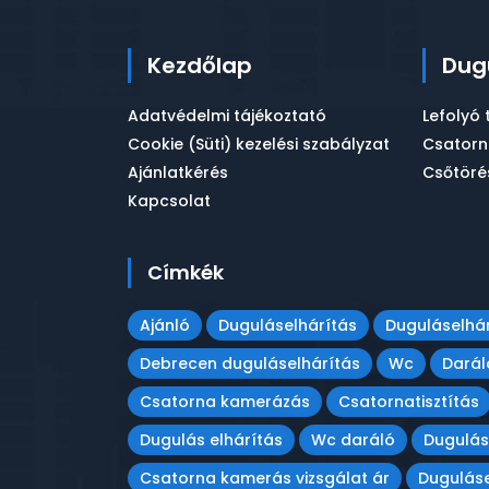
Kezdőlap
Dug
Adatvédelmi tájékoztató
Lefolyó 
Cookie (Süti) kezelési szabályzat
Csatorna
Ajánlatkérés
Csőtöré
Kapcsolat
Címkék
Ajánló
Duguláselhárítás
Duguláselhár
Debrecen duguláselhárítás
Wc
Darál
Csatorna kamerázás
Csatornatisztítás
Dugulás elhárítás
Wc daráló
Dugulás
Csatorna kamerás vizsgálat ár
Duguláse