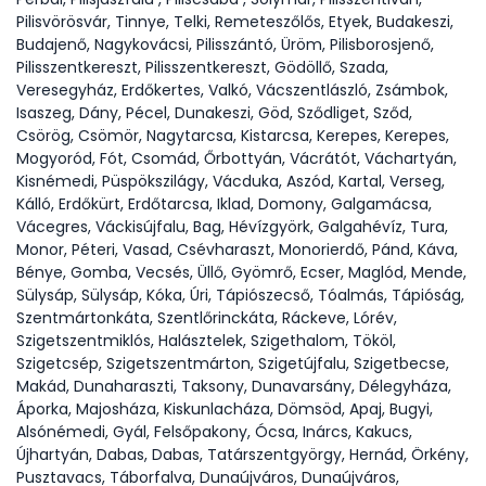
Pilisvörösvár, Tinnye, Telki, Remeteszőlős, Etyek, Budakeszi,
Budajenő, Nagykovácsi, Pilisszántó, Üröm, Pilisborosjenő,
Pilisszentkereszt, Pilisszentkereszt, Gödöllő, Szada,
Veresegyház, Erdőkertes, Valkó, Vácszentlászló, Zsámbok,
Isaszeg, Dány, Pécel, Dunakeszi, Göd, Sződliget, Sződ,
Csörög, Csömör, Nagytarcsa, Kistarcsa, Kerepes, Kerepes,
Mogyoród, Fót, Csomád, Őrbottyán, Vácrátót, Váchartyán,
Kisnémedi, Püspökszilágy, Vácduka, Aszód, Kartal, Verseg,
Kálló, Erdőkürt, Erdőtarcsa, Iklad, Domony, Galgamácsa,
Vácegres, Váckisújfalu, Bag, Hévízgyörk, Galgahévíz, Tura,
Monor, Péteri, Vasad, Csévharaszt, Monorierdő, Pánd, Káva,
Bénye, Gomba, Vecsés, Üllő, Gyömrő, Ecser, Maglód, Mende,
Sülysáp, Sülysáp, Kóka, Úri, Tápiószecső, Tóalmás, Tápióság,
Szentmártonkáta, Szentlőrinckáta, Ráckeve, Lórév,
Szigetszentmiklós, Halásztelek, Szigethalom, Tököl,
Szigetcsép, Szigetszentmárton, Szigetújfalu, Szigetbecse,
Makád, Dunaharaszti, Taksony, Dunavarsány, Délegyháza,
Áporka, Majosháza, Kiskunlacháza, Dömsöd, Apaj, Bugyi,
Alsónémedi, Gyál, Felsőpakony, Ócsa, Inárcs, Kakucs,
Újhartyán, Dabas, Dabas, Tatárszentgyörgy, Hernád, Örkény,
Pusztavacs, Táborfalva, Dunaújváros, Dunaújváros,