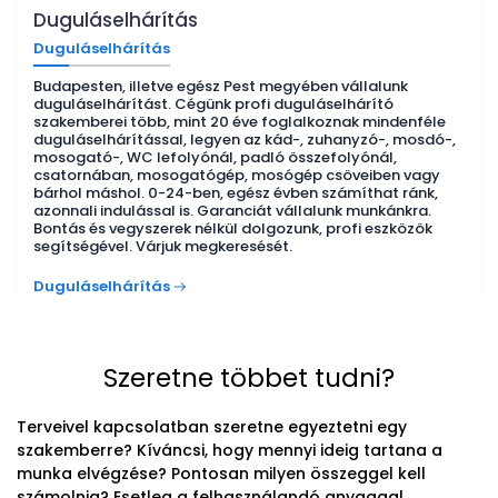
Duguláselhárítás
Duguláselhárítás
Budapesten, illetve egész Pest megyében vállalunk
duguláselhárítást. Cégünk profi duguláselhárító
szakemberei több, mint 20 éve foglalkoznak mindenféle
duguláselhárítással, legyen az kád-, zuhanyzó-, mosdó-,
mosogató-, WC lefolyónál, padló összefolyónál,
csatornában, mosogatógép, mosógép csöveiben vagy
bárhol máshol. 0-24-ben, egész évben számíthat ránk,
azonnali indulással is. Garanciát vállalunk munkánkra.
Bontás és vegyszerek nélkül dolgozunk, profi eszközök
segítségével. Várjuk megkeresését.
Duguláselhárítás
Szeretne többet tudni?
Terveivel kapcsolatban szeretne egyeztetni egy
szakemberre? Kíváncsi, hogy mennyi ideig tartana a
munka elvégzése? Pontosan milyen összeggel kell
számolnia? Esetleg a felhasználandó anyaggal