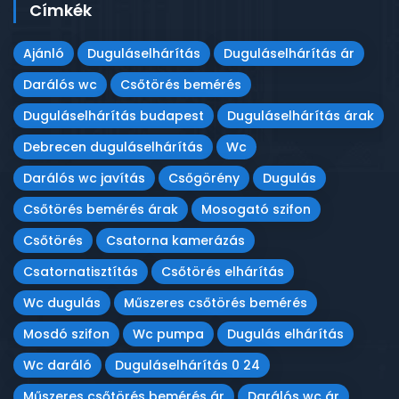
Címkék
Ajánló
Duguláselhárítás
Duguláselhárítás ár
Darálós wc
Csőtörés bemérés
Duguláselhárítás budapest
Duguláselhárítás árak
Debrecen duguláselhárítás
Wc
Darálós wc javítás
Csőgörény
Dugulás
Csőtörés bemérés árak
Mosogató szifon
Csőtörés
Csatorna kamerázás
Csatornatisztítás
Csőtörés elhárítás
Wc dugulás
Műszeres csőtörés bemérés
Mosdó szifon
Wc pumpa
Dugulás elhárítás
Wc daráló
Duguláselhárítás 0 24
Műszeres csőtörés bemérés ár
Darálós wc ár