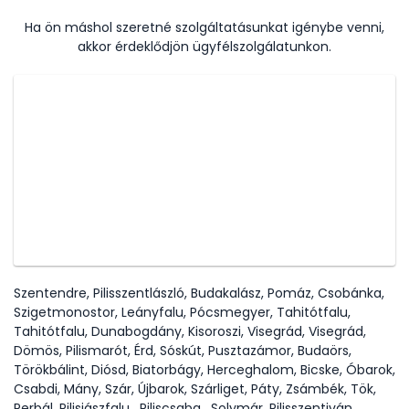
Ha ön máshol szeretné szolgáltatásunkat igénybe venni,
akkor érdeklődjön ügyfélszolgálatunkon.
Szentendre, Pilisszentlászló, Budakalász, Pomáz, Csobánka,
Szigetmonostor, Leányfalu, Pócsmegyer, Tahitótfalu,
Tahitótfalu, Dunabogdány, Kisoroszi, Visegrád, Visegrád,
Dömös, Pilismarót, Érd, Sóskút, Pusztazámor, Budaörs,
Törökbálint, Diósd, Biatorbágy, Herceghalom, Bicske, Óbarok,
Csabdi, Mány, Szár, Újbarok, Szárliget, Páty, Zsámbék, Tök,
Perbál, Pilisjászfalu , Piliscsaba , Solymár, Pilisszentiván,