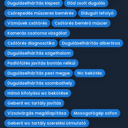
Duguláselhárítás kispest
Előd zsolt dugulás
Csőrepedés műszeres bemérés
Eldugult lefolyó
Vízművek csőtörés
Csőtörés bemérő műszer
Kamerás csatorna vizsgálat
Csőtörés diagnosztika
Duguláselhárítás albertirsa
Duguláselhárítás szigethalom
Padlófűtés javítás bontás nélkül
Duguláselhárítás pest megye
Wc bekötés
Duguláselhárítás szombathely
Hátsó kifolyású wc bekötése
Geberit wc tartály javítás
Vízszivárgás megállapítása
Mosogatógép szifon
Geberit wc tartály szerelési útmutató