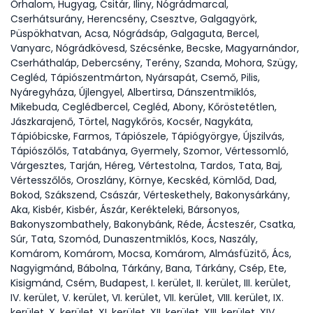
Őrhalom, Hugyag, Csitár, Iliny, Nógrádmarcal,
Cserhátsurány, Herencsény, Csesztve, Galgagyörk,
Püspökhatvan, Acsa, Nógrádsáp, Galgaguta, Bercel,
Vanyarc, Nógrádkövesd, Szécsénke, Becske, Magyarnándor,
Cserháthaláp, Debercsény, Terény, Szanda, Mohora, Szügy,
Cegléd, Tápiószentmárton, Nyársapát, Csemő, Pilis,
Nyáregyháza, Újlengyel, Albertirsa, Dánszentmiklós,
Mikebuda, Ceglédbercel, Cegléd, Abony, Kőröstetétlen,
Jászkarajenő, Törtel, Nagykőrös, Kocsér, Nagykáta,
Tápióbicske, Farmos, Tápiószele, Tápiógyörgye, Újszilvás,
Tápiószőlős, Tatabánya, Gyermely, Szomor, Vértessomló,
Várgesztes, Tarján, Héreg, Vértestolna, Tardos, Tata, Baj,
Vértesszőlős, Oroszlány, Környe, Kecskéd, Kömlőd, Dad,
Bokod, Szákszend, Császár, Vérteskethely, Bakonysárkány,
Aka, Kisbér, Kisbér, Ászár, Kerékteleki, Bársonyos,
Bakonyszombathely, Bakonybánk, Réde, Ácsteszér, Csatka,
Súr, Tata, Szomód, Dunaszentmiklós, Kocs, Naszály,
Komárom, Komárom, Mocsa, Komárom, Almásfüzitő, Ács,
Nagyigmánd, Bábolna, Tárkány, Bana, Tárkány, Csép, Ete,
Kisigmánd, Csém, Budapest, I. kerület, II. kerület, III. kerület,
IV. kerület, V. kerület, VI. kerület, VII. kerület, VIII. kerület, IX.
kerület, X. kerület, XI. kerület, XII. kerület, XIII. kerület, XIV.