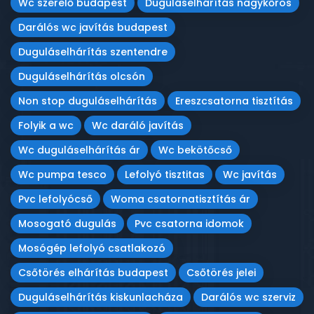
Wc szerelő budapest
Duguláselhárítás nagykőrös
Darálós wc javítás budapest
Duguláselhárítás szentendre
Duguláselhárítás olcsón
Non stop duguláselhárítás
Ereszcsatorna tisztítás
Folyik a wc
Wc daráló javítás
Wc duguláselhárítás ár
Wc bekötőcső
Wc pumpa tesco
Lefolyó tisztitas
Wc javítás
Pvc lefolyócső
Woma csatornatisztítás ár
Mosogató dugulás
Pvc csatorna idomok
Mosógép lefolyó csatlakozó
Csőtörés elhárítás budapest
Csőtörés jelei
Duguláselhárítás kiskunlacháza
Darálós wc szerviz