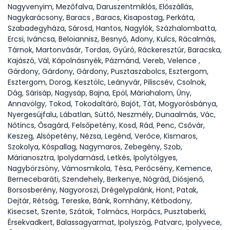
Nagyvenyim, Mezőfalva, Daruszentmiklós, Előszállás,
Nagykarácsony, Baracs , Baracs, Kisapostag, Perkáta,
Szabadegyháza, Sárosd, Hantos, Nagylók, Százhalombatta,
Ercsi, Iváncsa, Beloiannisz, Besnyő, Adony, Kulcs, Rácalmás,
Tárnok, Martonvásár, Tordas, Gyúró, Ráckeresztúr, Baracska,
Kajászó, Vál, Kápolnásnyék, Pázmánd, Vereb, Velence ,
Gárdony, Gárdony, Gárdony, Pusztaszabolcs, Esztergom,
Esztergom, Dorog, Kesztölc, Leányvár, Piliscsév, Csolnok,
Dág, Sárisáp, Nagysáp, Bajna, Epöl, Máriahalom, Úny,
Annavölgy, Tokod, Tokodaltáró, Bajót, Tát, Mogyorósbánya,
Nyergesújfalu, Lábatlan, Süttő, Neszmély, Dunaalmás, Vác,
Nőtincs, Ősagárd, Felsőpetény, Kosd, Rád, Penc, Csővár,
Keszeg, Alsópetény, Nézsa, Legénd, Verőce, Kismaros,
Szokolya, Kóspallag, Nagymaros, Zebegény, Szob,
Márianosztra, Ipolydamásd, Letkés, Ipolytölgyes,
Nagybörzsöny, Vámosmikola, Tésa, Perőcsény, Kemence,
Bernecebaráti, Szendehely, Berkenye, Nógrád, Diósjenő,
Borsosberény, Nagyoroszi, Drégelypalánk, Hont, Patak,
Dejtár, Rétság, Tereske, Bánk, Romhány, Kétbodony,
Kisecset, Szente, Szátok, Tolmács, Horpács, Pusztaberki,
Érsekvadkert, Balassagyarmat, Ipolyszög, Patvarc, Ipolyvece,