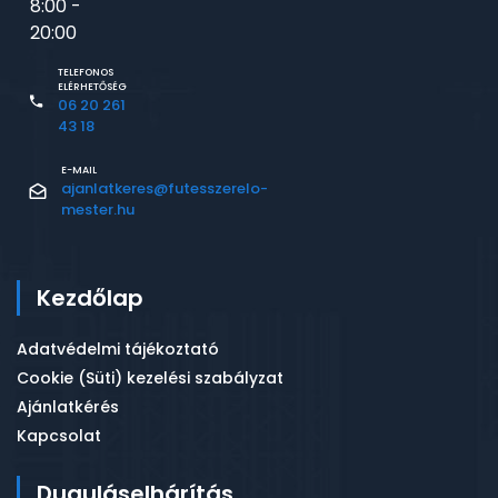
8:00 -
20:00
TELEFONOS
ELÉRHETŐSÉG
06 20 261
43 18
E-MAIL
ajanlatkeres@futesszerelo-
mester.hu
Kezdőlap
Adatvédelmi tájékoztató
Cookie (Süti) kezelési szabályzat
Ajánlatkérés
Kapcsolat
Duguláselhárítás