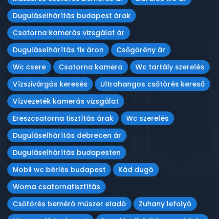
Duguláselhárítás budapest árak
Csatorna kamerás vizsgálat ár
Duguláselhárítás fix áron
Csőgörény ár
Wc csere
Csatorna kamera
Wc tartály szerelés
Vízszivárgás keresés
Ultrahangos csőtörés kereső
Vízvezeték kamerás vizsgálat
Ereszcsatorna tisztítás árak
Wc szerelés
Duguláselhárítás debrecen ár
Duguláselhárítás budapesten
Mobil wc bérlés budapest
Kád dugó
Woma csatornatisztítás
Csőtörés bemérő műszer eladó
Zuhany lefolyó