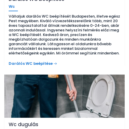
Wc
Vállaljuk darálós WC beépítését Budapesten, illetve egész
Pest megyében. Kiváló vízvezetékszerelőink több, mint 20
éves tapasztalattal állnak rendelkezésére 0-24-ben, akár
azonnali indulással. Ingyenes helyszíni felmérés előzi meg
a WC beépítését. Kedvező áron, precízen és
megbízhatóan dolgozunk és minden munkánkra
garanciát vállalunk. Látogasson el oldalunkra bővebb
információkért és keressen minket bizalommal
elérhetőségeink egyikén. Mi örömmel segítünk mindenben.
Darálós WC beépítése
Wc dugulás