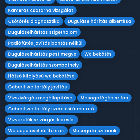
Kamerás csatorna vizsgálat
Csőtörés diagnosztika
Duguláselhárítás albertirsa
Duguláselhárítás szigethalom
Padlófűtés javítás bontás nélkül
Duguláselhárítás pest megye
Wc bekötés
Duguláselhárítás szombathely
Hátsó kifolyású wc bekötése
Geberit wc tartály javítás
Vízszivárgás megállapítása
Mosogatógép szifon
Geberit wc tartály szerelési útmutató
Vízvezeték szivárgás keresés
Wc duguláselhárító szer
Mosogató szifonok