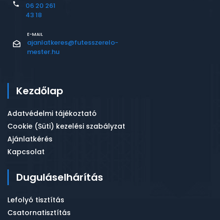
06 20 261
43 18
E-MAIL
ajanlatkeres@futesszerelo-
mester.hu
Kezdőlap
Adatvédelmi tájékoztató
Cookie (Süti) kezelési szabályzat
Ajánlatkérés
Kapcsolat
Duguláselhárítás
Lefolyó tisztítás
Csatornatisztítás