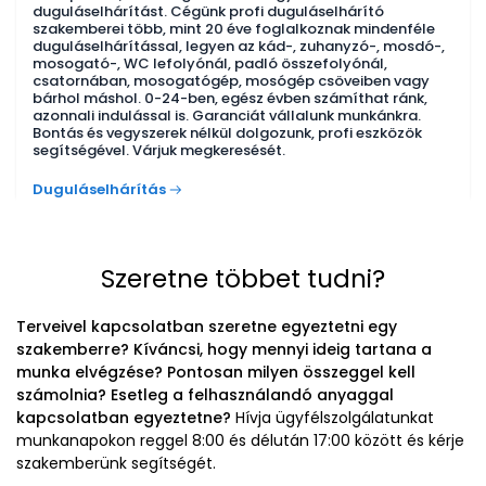
duguláselhárítást. Cégünk profi duguláselhárító
szakemberei több, mint 20 éve foglalkoznak mindenféle
duguláselhárítással, legyen az kád-, zuhanyzó-, mosdó-,
mosogató-, WC lefolyónál, padló összefolyónál,
csatornában, mosogatógép, mosógép csöveiben vagy
bárhol máshol. 0-24-ben, egész évben számíthat ránk,
azonnali indulással is. Garanciát vállalunk munkánkra.
Bontás és vegyszerek nélkül dolgozunk, profi eszközök
segítségével. Várjuk megkeresését.
Duguláselhárítás
Szeretne többet tudni?
Terveivel kapcsolatban szeretne egyeztetni egy
szakemberre? Kíváncsi, hogy mennyi ideig tartana a
munka elvégzése? Pontosan milyen összeggel kell
számolnia? Esetleg a felhasználandó anyaggal
kapcsolatban egyeztetne?
Hívja ügyfélszolgálatunkat
munkanapokon reggel 8:00 és délután 17:00 között és kérje
szakemberünk segítségét.