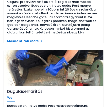
Cégünk profi vízvezetékszerelői foglalkoznak mosdó
szifon cserével Budapesten, illetve egész Pest megye
területén. Szakembereink több, mint 20 éve a szakmába
vannak és örömmel állnak rendelkezésére minden kedves
meglévő és leendő ügyfelünk számára egyaránt 0-24-
ben, egész évben. Kollégáink precízen, megbízhatóan és
gyorsan dolgoznak, kedvező áron. Munkájukra pedig
garanciát vállalnak. Keressen minket bizalommal az
oldalunkon feltűntetett elérhetőségeink egyikén.
Mosdó szifon csere
Duguláselhárítás
Wc
Budapesten, illetve egész Pest megyében vállalunk