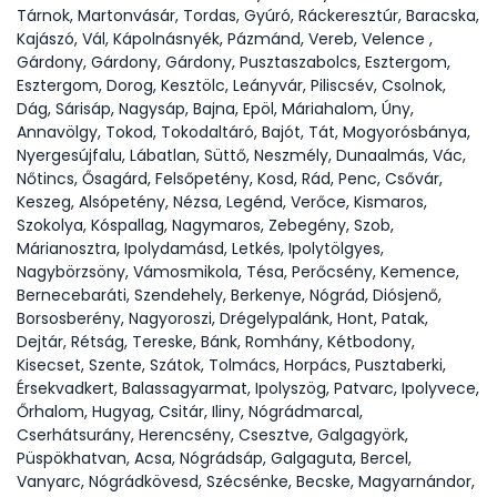
Tárnok, Martonvásár, Tordas, Gyúró, Ráckeresztúr, Baracska,
Kajászó, Vál, Kápolnásnyék, Pázmánd, Vereb, Velence ,
Gárdony, Gárdony, Gárdony, Pusztaszabolcs, Esztergom,
Esztergom, Dorog, Kesztölc, Leányvár, Piliscsév, Csolnok,
Dág, Sárisáp, Nagysáp, Bajna, Epöl, Máriahalom, Úny,
Annavölgy, Tokod, Tokodaltáró, Bajót, Tát, Mogyorósbánya,
Nyergesújfalu, Lábatlan, Süttő, Neszmély, Dunaalmás, Vác,
Nőtincs, Ősagárd, Felsőpetény, Kosd, Rád, Penc, Csővár,
Keszeg, Alsópetény, Nézsa, Legénd, Verőce, Kismaros,
Szokolya, Kóspallag, Nagymaros, Zebegény, Szob,
Márianosztra, Ipolydamásd, Letkés, Ipolytölgyes,
Nagybörzsöny, Vámosmikola, Tésa, Perőcsény, Kemence,
Bernecebaráti, Szendehely, Berkenye, Nógrád, Diósjenő,
Borsosberény, Nagyoroszi, Drégelypalánk, Hont, Patak,
Dejtár, Rétság, Tereske, Bánk, Romhány, Kétbodony,
Kisecset, Szente, Szátok, Tolmács, Horpács, Pusztaberki,
Érsekvadkert, Balassagyarmat, Ipolyszög, Patvarc, Ipolyvece,
Őrhalom, Hugyag, Csitár, Iliny, Nógrádmarcal,
Cserhátsurány, Herencsény, Csesztve, Galgagyörk,
Püspökhatvan, Acsa, Nógrádsáp, Galgaguta, Bercel,
Vanyarc, Nógrádkövesd, Szécsénke, Becske, Magyarnándor,