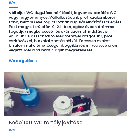
Wc
Vállaljuk WC duguláselhárítását, legyen az darálós WC
vagy hagyományos. Vállalkozásunk profi szakemberei
több, mint 20 éve foglalkoznak duguláselhárítással egész
Pest megye területén. 0-24-ben, egész évben örömmel
fogadjuk megkeresését és akár azonnali indulást is
vállalunk. Hosszantartó eredménnyel dolgozunk, profi
eszközökkel, burkolatbontás nélkül. Keressen minket
bizalommal elérhetőségeink egyikén és mi kedvező áron
végezzük el a munkát. Várjuk megkeresését.
Wc dugulás
Beépített WC tartály javítása
Wc