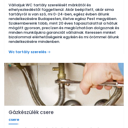
Vállaljuk WC tartály szerelését márkától és
elhelyezkedéstől függetlenül. Akár beépített, akár sima
tartályról is van szó, mi 0-24-ben, egész évben állunk
rendelkezésére Budapesten, illetve egész Pest megyében.
Szakembereink több, mint 20 éves tapasztalattal a hátuk
mögött gyorsan, precízen és megbízhatóan dolgoznak és
minden munkájukra garanciát vállalnak. Keressen minket
bizalommal elérhetőségeink egyikén és mi örömmel állunk
rendelkezésére mindenben.
Wc tartály szerelés
Gázkészülék csere
csere