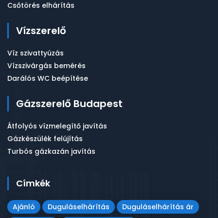
Csőtörés elhárítás
Vízszerelő
Víz szivattyúzás
Vízszivárgás bemérés
Darálós WC beépítése
Gázszerelő Budapest
Átfolyós vízmelegítő javítás
Gázkészülék felújítás
Turbós gázkazán javítás
Címkék
Ajánló
Duguláselhárítás
Duguláselhárítás ár