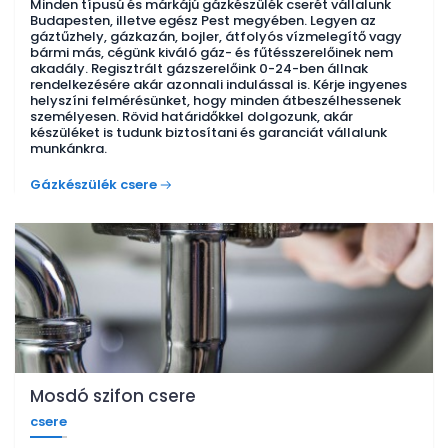
Minden típusú és márkájú gázkészülék cserét vállalunk
Budapesten, illetve egész Pest megyében. Legyen az
gáztűzhely, gázkazán, bojler, átfolyós vízmelegítő vagy
bármi más, cégünk kiváló gáz- és fűtésszerelőinek nem
akadály. Regisztrált gázszerelőink 0-24-ben állnak
rendelkezésére akár azonnali indulással is. Kérje ingyenes
helyszíni felmérésünket, hogy minden átbeszélhessenek
személyesen. Rövid határidőkkel dolgozunk, akár
készüléket is tudunk biztosítani és garanciát vállalunk
munkánkra.
Gázkészülék csere
Mosdó szifon csere
csere