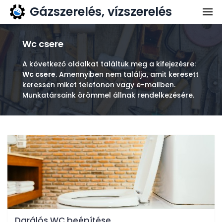
Gázszerelés, vízszerelés
Gázszerelés
Vízszerelés
Wc csere
Kapcsolat
A következő oldalkat találtuk meg a kifejezésre:
Wc csere
. Amennyiben nem találja, amit keresett
Ajánlatkérés
keressen miket telefonon vagy e-mailben.
Munkatársaink örömmel állnak rendelkezésére.
Darálós WC beépítése