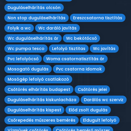
Duguláselhárítás olcsón
Non stop duguláselhárítás
Ereszcsatorna tisztítás
Folyik a wc
Wc daráló javítás
Wc duguláselhárítás ár
Wc bekötőcső
Wc pumpa tesco
Lefolyó tisztitas
Wc javítás
Pvc lefolyócső
Woma csatornatisztítás ár
Mosogató dugulás
Pvc csatorna idomok
Mosógép lefolyó csatlakozó
Csőtörés elhárítás budapest
Csőtörés jelei
Duguláselhárítás kiskunlacháza
Darálós wc szerviz
Duguláselhárítás kispest
Előd zsolt dugulás
Csőrepedés műszeres bemérés
Eldugult lefolyó
Vízművek csőtörés
Csőtörés bemérő műszer