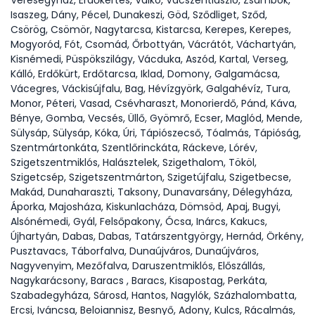
Veresegyház, Erdőkertes, Valkó, Vácszentlászló, Zsámbok,
Isaszeg, Dány, Pécel, Dunakeszi, Göd, Sződliget, Sződ,
Csörög, Csömör, Nagytarcsa, Kistarcsa, Kerepes, Kerepes,
Mogyoród, Fót, Csomád, Őrbottyán, Vácrátót, Váchartyán,
Kisnémedi, Püspökszilágy, Vácduka, Aszód, Kartal, Verseg,
Kálló, Erdőkürt, Erdőtarcsa, Iklad, Domony, Galgamácsa,
Vácegres, Váckisújfalu, Bag, Hévízgyörk, Galgahévíz, Tura,
Monor, Péteri, Vasad, Csévharaszt, Monorierdő, Pánd, Káva,
Bénye, Gomba, Vecsés, Üllő, Gyömrő, Ecser, Maglód, Mende,
Sülysáp, Sülysáp, Kóka, Úri, Tápiószecső, Tóalmás, Tápióság,
Szentmártonkáta, Szentlőrinckáta, Ráckeve, Lórév,
Szigetszentmiklós, Halásztelek, Szigethalom, Tököl,
Szigetcsép, Szigetszentmárton, Szigetújfalu, Szigetbecse,
Makád, Dunaharaszti, Taksony, Dunavarsány, Délegyháza,
Áporka, Majosháza, Kiskunlacháza, Dömsöd, Apaj, Bugyi,
Alsónémedi, Gyál, Felsőpakony, Ócsa, Inárcs, Kakucs,
Újhartyán, Dabas, Dabas, Tatárszentgyörgy, Hernád, Örkény,
Pusztavacs, Táborfalva, Dunaújváros, Dunaújváros,
Nagyvenyim, Mezőfalva, Daruszentmiklós, Előszállás,
Nagykarácsony, Baracs , Baracs, Kisapostag, Perkáta,
Szabadegyháza, Sárosd, Hantos, Nagylók, Százhalombatta,
Ercsi, Iváncsa, Beloiannisz, Besnyő, Adony, Kulcs, Rácalmás,