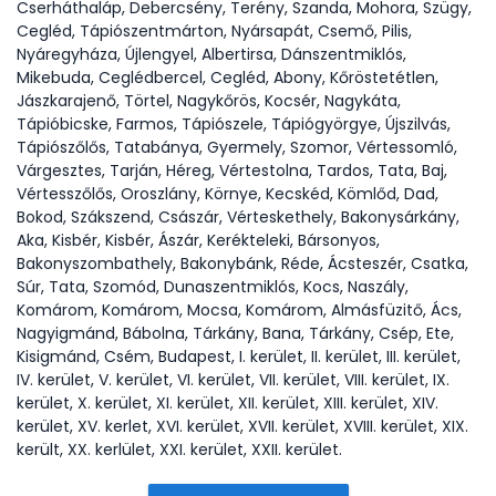
Cserháthaláp, Debercsény, Terény, Szanda, Mohora, Szügy,
Cegléd, Tápiószentmárton, Nyársapát, Csemő, Pilis,
Nyáregyháza, Újlengyel, Albertirsa, Dánszentmiklós,
Mikebuda, Ceglédbercel, Cegléd, Abony, Kőröstetétlen,
Jászkarajenő, Törtel, Nagykőrös, Kocsér, Nagykáta,
Tápióbicske, Farmos, Tápiószele, Tápiógyörgye, Újszilvás,
Tápiószőlős, Tatabánya, Gyermely, Szomor, Vértessomló,
Várgesztes, Tarján, Héreg, Vértestolna, Tardos, Tata, Baj,
Vértesszőlős, Oroszlány, Környe, Kecskéd, Kömlőd, Dad,
Bokod, Szákszend, Császár, Vérteskethely, Bakonysárkány,
Aka, Kisbér, Kisbér, Ászár, Kerékteleki, Bársonyos,
Bakonyszombathely, Bakonybánk, Réde, Ácsteszér, Csatka,
Súr, Tata, Szomód, Dunaszentmiklós, Kocs, Naszály,
Komárom, Komárom, Mocsa, Komárom, Almásfüzitő, Ács,
Nagyigmánd, Bábolna, Tárkány, Bana, Tárkány, Csép, Ete,
Kisigmánd, Csém, Budapest, I. kerület, II. kerület, III. kerület,
IV. kerület, V. kerület, VI. kerület, VII. kerület, VIII. kerület, IX.
kerület, X. kerület, XI. kerület, XII. kerület, XIII. kerület, XIV.
kerület, XV. kerlet, XVI. kerület, XVII. kerület, XVIII. kerület, XIX.
került, XX. kerlület, XXI. kerület, XXII. kerület.