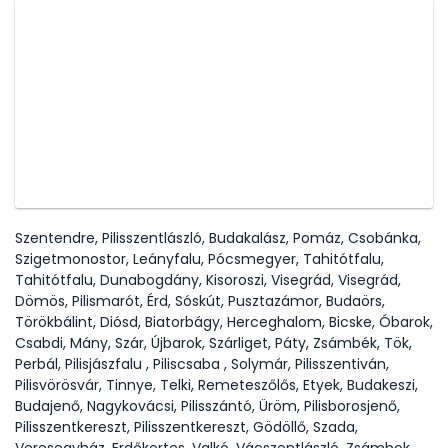
Szentendre, Pilisszentlászló, Budakalász, Pomáz, Csobánka,
Szigetmonostor, Leányfalu, Pócsmegyer, Tahitótfalu,
Tahitótfalu, Dunabogdány, Kisoroszi, Visegrád, Visegrád,
Dömös, Pilismarót, Érd, Sóskút, Pusztazámor, Budaörs,
Törökbálint, Diósd, Biatorbágy, Herceghalom, Bicske, Óbarok,
Csabdi, Mány, Szár, Újbarok, Szárliget, Páty, Zsámbék, Tök,
Perbál, Pilisjászfalu , Piliscsaba , Solymár, Pilisszentiván,
Pilisvörösvár, Tinnye, Telki, Remeteszőlős, Etyek, Budakeszi,
Budajenő, Nagykovácsi, Pilisszántó, Üröm, Pilisborosjenő,
Pilisszentkereszt, Pilisszentkereszt, Gödöllő, Szada,