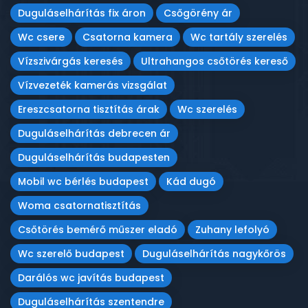
Duguláselhárítás fix áron
Csőgörény ár
Wc csere
Csatorna kamera
Wc tartály szerelés
Vízszivárgás keresés
Ultrahangos csőtörés kereső
Vízvezeték kamerás vizsgálat
Ereszcsatorna tisztítás árak
Wc szerelés
Duguláselhárítás debrecen ár
Duguláselhárítás budapesten
Mobil wc bérlés budapest
Kád dugó
Woma csatornatisztítás
Csőtörés bemérő műszer eladó
Zuhany lefolyó
Wc szerelő budapest
Duguláselhárítás nagykőrös
Darálós wc javítás budapest
Duguláselhárítás szentendre