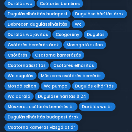
Darálós wc
Csőtörés bemérés
Duguláselhárítás budapest
Duguláselhárítás árak
Debrecen duguláselhárítás
Wc
Darálós wc javítás
Csőgörény
Dugulás
Csőtörés bemérés árak
Mosogató szifon
Csőtörés
Csatorna kamerázás
Csatornatisztítás
Csőtörés elhárítás
Wc dugulás
Műszeres csőtörés bemérés
Mosdó szifon
Wc pumpa
Dugulás elhárítás
Wc daráló
Duguláselhárítás 0 24
Műszeres csőtörés bemérés ár
Darálós wc ár
Duguláselhárítás budapest árak
Csatorna kamerás vizsgálat ár