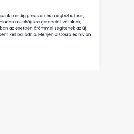
rsaink mindig precízen és megbízhatóan,
 minden munkájukra garanciát vállalnak,
abban az esetben örömmel segítenek az új
em kell bajlódnia. Menjen biztosra és hívjon