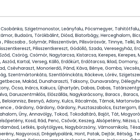
, Csobánka, Szigetmonostor, Leányfalu, Pócsmegyer, Tahitótfalu,
zámor, Budaörs, Törökbálint, Diósd, Biatorbágy, Herceghalom, Bics
u , Piliscsaba , Solymár, Pilisszentiván, Pilisvörösvár, Tinnye, Telk
ilisszentkereszt, Pilisszentkereszt, Gödöllő, Szada, Veresegyház, 
, Sződ, Csörög, Csömör, Nagytarcsa, Kistarcsa, Kerepes, Kerepes
Aszód, Kartal, Verseg, Kálló, Erdőkürt, Erdőtarcsa, Iklad, Domony
asad, Csévharaszt, Monorierdő, Pánd, Káva, Bénye, Gomba, Vecsés,
ság, Szentmártonkáta, Szentlőrinckáta, Ráckeve, Lórév, Szigetszen
zigetbecse, Makád, Dunaharaszti, Taksony, Dunavarsány, Délegyh
kony, Ócsa, Inárcs, Kakucs, Újhartyán, Dabas, Dabas, Tatárszentg
a, Daruszentmiklós, Előszállás, Nagykarácsony, Baracs , Baracs,
, Beloiannisz, Besnyő, Adony, Kulcs, Rácalmás, Tárnok, Martonvás
lence , Gárdony, Gárdony, Gárdony, Pusztaszabolcs, Esztergom, Es
riahalom, Úny, Annavölgy, Tokod, Tokodaltáró, Bajót, Tát, Mogyoró
lsőpetény, Kosd, Rád, Penc, Csővár, Keszeg, Alsópetény, Nézsa, L
ydamásd, Letkés, Ipolytölgyes, Nagybörzsöny, Vámosmikola, Tés
erény, Nagyoroszi, Drégelypalánk, Hont, Patak, Dejtár, Rétság, T