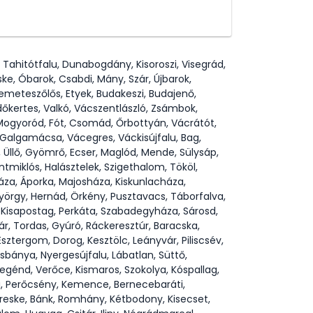
 Tahitótfalu, Dunabogdány, Kisoroszi, Visegrád,
ke, Óbarok, Csabdi, Mány, Szár, Újbarok,
i, Remeteszőlős, Etyek, Budakeszi, Budajenő,
Erdőkertes, Valkó, Vácszentlászló, Zsámbok,
, Mogyoród, Fót, Csomád, Őrbottyán, Vácrátót,
, Galgamácsa, Vácegres, Váckisújfalu, Bag,
 Üllő, Gyömrő, Ecser, Maglód, Mende, Sülysáp,
tmiklós, Halásztelek, Szigethalom, Tököl,
áza, Áporka, Majosháza, Kiskunlacháza,
yörgy, Hernád, Örkény, Pusztavacs, Táborfalva,
 Kisapostag, Perkáta, Szabadegyháza, Sárosd,
ár, Tordas, Gyúró, Ráckeresztúr, Baracska,
ztergom, Dorog, Kesztölc, Leányvár, Piliscsév,
sbánya, Nyergesújfalu, Lábatlan, Süttő,
egénd, Verőce, Kismaros, Szokolya, Kóspallag,
a, Perőcsény, Kemence, Bernecebaráti,
ereske, Bánk, Romhány, Kétbodony, Kisecset,