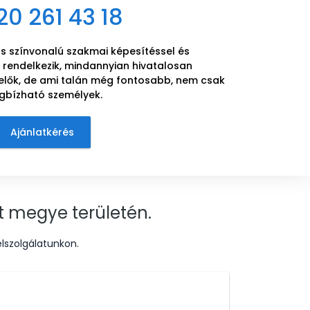
20 261 43 18
 színvonalú szakmai képesítéssel és
rendelkezik, mindannyian hivatalosan
elők, de ami talán még fontosabb, nem csak
egbízható személyek.
Ajánlatkérés
st megye területén.
lszolgálatunkon.