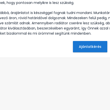
ek, hogy pontosan melyikre is lesz szükség.
ábbá, árajánlatot is készséggel fognak tudni mondani. Munkatá
vező áron, rövid határidővel dolgoznak. Mindezeken felül pedig,
etve számlát adnak. Amennyiben radiátor cserére lesz szükség, 
iátor kiválasztásában, beszerzésében egyaránt, így Önnek azzal s
ket bizalommal és mi örömmel segítünk mindenben.
Ajánlatkérés