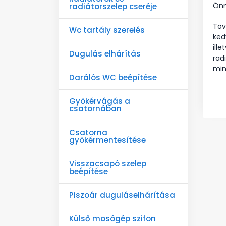
Önn
radiátorszelep cseréje
Tov
Wc tartály szerelés
ked
ill
Dugulás elhárítás
rad
min
Darálós WC beépítése
Gyökérvágás a
csatornában
Csatorna
gyökérmentesítése
Visszacsapó szelep
beépítése
Piszoár duguláselhárítása
Külső mosógép szifon