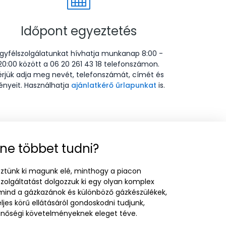
Időpont egyeztetés
gyfélszolgálatunkat hívhatja munkanap 8:00 -
20:00 között a 06 20 261 43 18 telefonszámon.
érjük adja meg nevét, telefonszámát, címét és
ényeit. Használhatja
ajánlatkérő űrlapunkat
is.
ne többet tudni?
ztünk ki magunk elé, minthogy a piacon
szolgáltatást dolgozzuk ki egy olyan komplex
 mind a gázkazánok és különböző gázkészülékek,
ljes körű ellátásáról gondoskodni tudjunk,
őségi követelményeknek eleget téve.