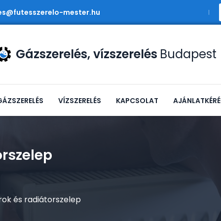
es@futesszerelo-mester.hu
Gázszerelés, vízszerelés
Budapest
GÁZSZERELÉS
VÍZSZERELÉS
KAPCSOLAT
AJÁNLATKÉRÉ
rok és radiátorszelep