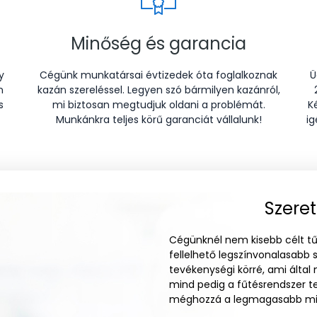
Minőség és garancia
y
Cégünk munkatársai évtizedek óta foglalkoznak
Ü
n
kazán szereléssel. Legyen szó bármilyen kazánról,
s
mi biztosan megtudjuk oldani a problémát.
K
Munkánkra teljes körű garanciát vállalunk!
ig
Szeret
Cégünknél nem kisebb célt tű
fellelhető legszínvonalasabb 
tevékenységi körré, ami által
mind pedig a fűtésrendszer te
méghozzá a legmagasabb min