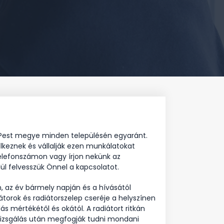
tve Pest megye minden településén egyaránt.
elkeznek és vállalják ezen munkálatokat
 telefonszámon vagy írjon nekünk az
ül felvesszük Önnel a kapcsolatot.
az év bármely napján és a hívásától
átorok és radiátorszelep cseréje a helyszínen
ás mértékétől és okától. A radiátort ritkán
átvizsgálás után megfogják tudni mondani