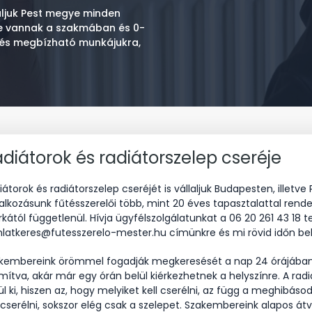
laljuk Pest megye minden
éve vannak a szakmában és 0-
z és megbízható munkájukra,
diátorok és radiátorszelep cseréje
iátorok és radiátorszelep cseréjét is vállaljuk Budapesten, ille
lalkozásunk fűtésszerelői több, mint 20 éves tapasztalattal rend
kától függetlenül. Hívja ügyfélszolgálatunkat a 06 20 261 43 18
nlatkeres@futesszerelo-mester.hu címünkre és mi rövid időn bel
kembereink örömmel fogadják megkeresését a nap 24 órájában, 
mítva, akár már egy órán belül kiérkezhetnek a helyszínre. A radi
ül ki, hiszen az, hogy melyiket kell cserélni, az függ a meghibásod
l cserélni, sokszor elég csak a szelepet. Szakembereink alapos 