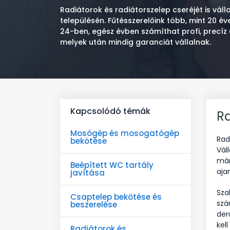
Radiátorok és radiátorszelep cseréjét is vál
településén. Fűtésszerelőink több, mint 20 
24-ben, egész évben számíthat profi, precí
melyek után mindig garanciát vállalnak.
Kapcsolódó témák
Ra
Mosógép és mosogatógép
Rad
bekötése
Vál
már
Beépített WC tartály
aja
javítása
Sza
Csaptelep bekötése és
szá
beszerelése
der
kel
Radiátorok és