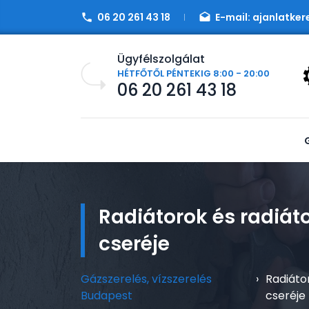
06 20 261 43 18
E-mail:
ajanlatker
Ügyfélszolgálat
HÉTFŐTŐL PÉNTEKIG 8:00 - 20:00
06 20 261 43 18
Radiátorok és radiátorszelep
cseréje
Gázszerelés, vízszerelés
›
Radiáto
Budapest
cseréje