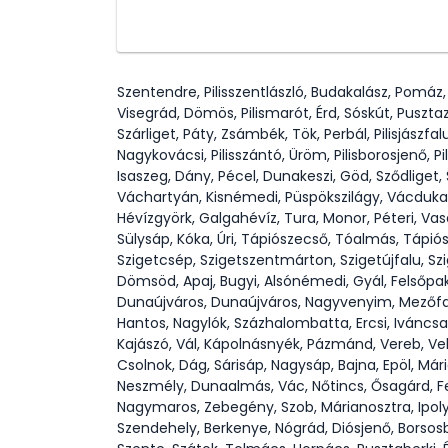
Szentendre, Pilisszentlászló, Budakalász, Pomáz
Visegrád, Dömös, Pilismarót, Érd, Sóskút, Puszta
Szárliget, Páty, Zsámbék, Tök, Perbál, Pilisjászfal
Nagykovácsi, Pilisszántó, Üröm, Pilisborosjenő, P
Isaszeg, Dány, Pécel, Dunakeszi, Göd, Sződliget
Váchartyán, Kisnémedi, Püspökszilágy, Vácduka, 
Hévízgyörk, Galgahévíz, Tura, Monor, Péteri, V
Sülysáp, Kóka, Úri, Tápiószecső, Tóalmás, Tápió
Szigetcsép, Szigetszentmárton, Szigetújfalu, S
Dömsöd, Apaj, Bugyi, Alsónémedi, Gyál, Felsőpa
Dunaújváros, Dunaújváros, Nagyvenyim, Mezőfalv
Hantos, Nagylók, Százhalombatta, Ercsi, Iváncsa
Kajászó, Vál, Kápolnásnyék, Pázmánd, Vereb, Ve
Csolnok, Dág, Sárisáp, Nagysáp, Bajna, Epöl, Má
Neszmély, Dunaalmás, Vác, Nőtincs, Ősagárd, Fe
Nagymaros, Zebegény, Szob, Márianosztra, Ipol
Szendehely, Berkenye, Nógrád, Diósjenő, Borsosb