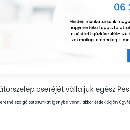
06 
Minden munkatársunk magas
nagymértékű tapasztalattal 
minősített gázkészülék-szer
szakmailag, emberileg is m
átorszelep cseréjét vállaljuk egész Pe
eretné szolgáltatásunkat igénybe venni, akkor érdeklődjön ügyfé