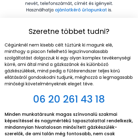
nevét, telefonszámát, címét és igényeit.
Használhatja
ajánlatkérő űrlapunkat
is.
Szeretne többet tudni?
Cégünknél nem kisebb célt tűztünk ki magunk elé,
minthogy a piacon fellelhető legszínvonalasabb
szolgáltatást dolgozzuk ki egy olyan komplex tevékenységi
körré, ami által mind a gázkazánok és különböző
gázkészülékek, mind pedig a fűtésrendszer teljes körű
ellátásáról gondoskodni tudjunk, méghozzá a legmagasabb
minőségi követelményeknek eleget téve.
06 20 261 43 18
Minden munkatársunk magas színvonalú szakmai
képesítéssel és nagymértékű tapasztalattal rendelkezik,
mindannyian hivatalosan minősített gázkészülék-
szerelők, de ami talán még fontosabb, nem csak