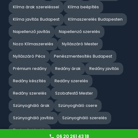
Klíma árak szereléssel
Klíma beépítés
Klíma javítás Budapest
Klímaszerelés Budapesten
Napellenző javítás
Napellenző szerelés
Nozo Klímaszerelés
Nyílászáró Mester
Nyílászáró Pécs
Penészmentesítés Budapest
Prémium redőny
Redőny árak
Redőny javítás
Redőny készítés
Redőny szerelés
Redőny szerelés
Szobafestő Mester
Szúnyogháló árak
Szúnyogháló csere
Szúnyogháló javítás
Szúnyogháló szerelés
Tisztasági festés
06 20 261 43 18