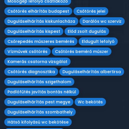
Mosógép lefolyó csatlakozó
Csőtörés elhárítás budapest
Csőtörés jelei
Duguláselhárítás kiskunlacháza
Darálós wc szerviz
Duguláselhárítás kispest
Előd zsolt dugulás
Csőrepedés műszeres bemérés
Eldugult lefolyó
Vízművek csőtörés
Csőtörés bemérő műszer
Kamerás csatorna vizsgálat
Csőtörés diagnosztika
Duguláselhárítás albertirsa
Duguláselhárítás szigethalom
Padlófűtés javítás bontás nélkül
Duguláselhárítás pest megye
Wc bekötés
Duguláselhárítás szombathely
Hátsó kifolyású wc bekötése