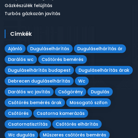
Gázkészülék felújítás
Turbós gázkazán javítás
Címkék
Ajánló
Duguláselhárítás
Duguláselhárítás ár
Darálós wc
Csőtörés bemérés
Duguláselhárítás budapest
Duguláselhárítás árak
Debrecen duguláselhárítás
Wc
Darálós wc javítás
Csőgörény
Dugulás
Csőtörés bemérés árak
Mosogató szifon
Csőtörés
Csatorna kamerázás
Csatornatisztítás
Csőtörés elhárítás
Wc dugulás
Műszeres csőtörés bemérés