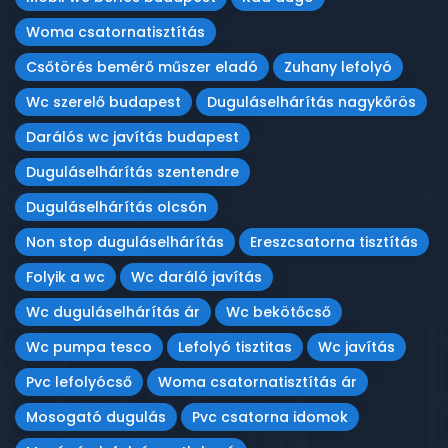
Woma csatornatisztítás
Csőtörés bemérő műszer eladó
Zuhany lefolyó
Wc szerelő budapest
Duguláselhárítás nagykőrös
Darálós wc javítás budapest
Duguláselhárítás szentendre
Duguláselhárítás olcsón
Non stop duguláselhárítás
Ereszcsatorna tisztítás
Folyik a wc
Wc daráló javítás
Wc duguláselhárítás ár
Wc bekötőcső
Wc pumpa tesco
Lefolyó tisztitas
Wc javítás
Pvc lefolyócső
Woma csatornatisztítás ár
Mosogató dugulás
Pvc csatorna idomok