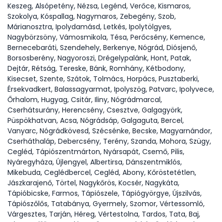
Keszeg, Alsópetény, Nézsa, Legénd, Verőce, Kismaros,
Szokolya, Kóspallag, Nagymaros, Zebegény, Szob,
Márianosztra, Ipolydamásd, Letkés, Ipolytölgyes,
Nagybörzsöny, Vámosmikola, Tésa, Perőcsény, Kemence,
Bernecebaráti, Szendehely, Berkenye, Nógrád, Diósjenő,
Borsosberény, Nagyoroszi, Drégelypalánk, Hont, Patak,
Dejtár, Rétság, Tereske, Bánk, Romhány, Kétbodony,
Kisecset, Szente, Szátok, Tolmács, Horpács, Pusztaberki,
Érsekvadkert, Balassagyarmat, Ipolyszög, Patvarc, Ipolyvece,
Őrhalom, Hugyag, Csitár, Iliny, Nógrádmarcal,
Cserhátsurány, Herencsény, Csesztve, Galgagyörk,
Püspökhatvan, Acsa, Nógrádsáp, Galgaguta, Bercel,
Vanyarc, Nógrádkövesd, Szécsénke, Becske, Magyarnándor,
Cserháthaláp, Debercsény, Terény, Szanda, Mohora, Szügy,
Cegléd, Tápiószentmárton, Nyársapát, Csemő, Pilis,
Nyáregyháza, Újlengyel, Albertirsa, Dánszentmiklós,
Mikebuda, Ceglédbercel, Cegléd, Abony, Kőröstetétlen,
Jászkarajenő, Törtel, Nagykőrös, Kocsér, Nagykáta,
Tápióbicske, Farmos, Tápiószele, Tápiógyörgye, Újszilvás,
Tápiószőlős, Tatabánya, Gyermely, Szomor, Vértessomló,
Várgesztes, Tarján, Héreg, Vértestolna, Tardos, Tata, Baj,