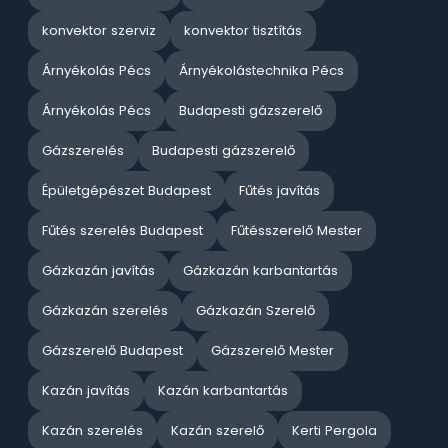
konvektor szerviz
konvektor tisztítás
Árnyékolás Pécs
Árnyékolástechnika Pécs
Árnyékolás Pécs
Budapesti gázszerelő
Gázszerelés
Budapesti gázszerelő
Épületgépészet Budapest
Fűtés javítás
Fűtés szerelés Budapest
Fűtésszerelő Mester
Gázkazán javítás
Gázkazán karbantartás
Gázkazán szerelés
Gázkazán Szerelő
Gázszerelő Budapest
Gázszerelő Mester
Kazán javítás
Kazán karbantartás
Kazán szerelés
Kazán szerelő
Kerti Pergola