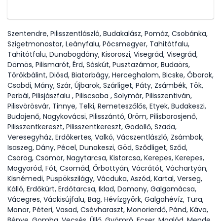
Szentendre, Pilisszentlászló, Budakalász, Pomáz, Csobánka,
Szigetmonostor, Leányfalu, Pócsmegyer, Tahitótfalu,
Tahitótfalu, Dunabogdány, Kisoroszi, Visegrád, Visegrád,
Dömös, Pilismarót, Érd, Sóskút, Pusztazámor, Budaörs,
Törökbálint, Diósd, Biatorbágy, Herceghalom, Bicske, Óbarok,
Csabdi, Mány, Szár, Újbarok, Szárliget, Páty, Zsámbék, Tök,
Perbál, Pilisjászfalu , Piliscsaba , Solymár, Pilisszentiván,
Pilisvörösvár, Tinnye, Telki, Remeteszőlős, Etyek, Budakeszi,
Budajenő, Nagykovácsi, Pilisszántó, Üröm, Pilisborosjenő,
Pilisszentkereszt, Pilisszentkereszt, Gödöllő, Szada,
Veresegyház, Erdőkertes, Valkó, Vácszentlászló, Zsámbok,
Isaszeg, Dány, Pécel, Dunakeszi, Göd, Sződliget, Sződ,
Csörög, Csömör, Nagytarcsa, Kistarcsa, Kerepes, Kerepes,
Mogyoród, Fót, Csomád, Őrbottyán, Vácrátót, Váchartyán,
Kisnémedi, Püspökszilágy, Vácduka, Aszód, Kartal, Verseg,
Kálló, Erdőkürt, Erdőtarcsa, Iklad, Domony, Galgamácsa,
Vácegres, Váckisújfalu, Bag, Hévízgyörk, Galgahévíz, Tura,
Monor, Péteri, Vasad, Csévharaszt, Monorierdő, Pánd, Káva,
Bénye, Gomba, Vecsés, Üllő, Gyömrő, Ecser, Maglód, Mende,