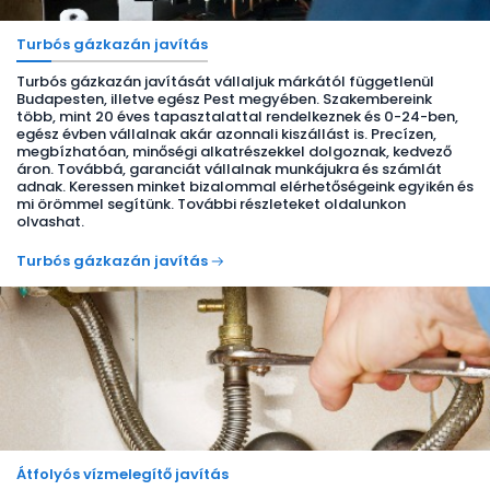
Turbós gázkazán javítás
Turbós gázkazán javítását vállaljuk márkától függetlenül
Budapesten, illetve egész Pest megyében. Szakembereink
több, mint 20 éves tapasztalattal rendelkeznek és 0-24-ben,
egész évben vállalnak akár azonnali kiszállást is. Precízen,
megbízhatóan, minőségi alkatrészekkel dolgoznak, kedvező
áron. Továbbá, garanciát vállalnak munkájukra és számlát
adnak. Keressen minket bizalommal elérhetőségeink egyikén és
mi örömmel segítünk. További részleteket oldalunkon
olvashat.
Turbós gázkazán javítás
Átfolyós vízmelegítő javítás