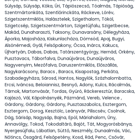
Sülysáp, Sülysáp, Kóka, Úri, Tápiószecső, Tóalmás, Tápióság,
Szentmártonkáta, Szentlőrinckáta, Ráckeve, Lórév,
Szigetszentmiklós, Halásztelek, Szigethalom, Tököl,
Szigetcsép, Szigetszentmárton, Szigetújfalu, Szigetbecse,
Makád, Dunaharaszti, Taksony, Dunavarsány, Délegyháza,
Áporka, Majosháza, Kiskunlacháza, Dömsöd, Apaj, Bugyi,
Alsónémedi, Gyál, Felsőpakony, Ócsa, Inárcs, Kakucs,
Újhartyán, Dabas, Dabas, Tatárszentgyörgy, Hernád, Örkény,
Pusztavacs, Táborfalva, Dunaújváros, Dunaújváros,
Nagyvenyim, Mezőfalva, Daruszentmiklós, Előszállás,
Nagykarácsony, Baracs , Baracs, Kisapostag, Perkáta,
Szabadegyháza, Sárosd, Hantos, Nagylók, Százhalombatta,
Ercsi, Iváncsa, Beloiannisz, Besnyő, Adony, Kulcs, Rácalmás,
Tárnok, Martonvásár, Tordas, Gyúró, Ráckeresztúr, Baracska,
Kajászó, Vál, Kápolnásnyék, Pázmánd, Vereb, Velence ,
Gárdony, Gárdony, Gárdony, Pusztaszabolcs, Esztergom,
Esztergom, Dorog, Kesztölc, Leányvár, Piliscsév, Csolnok,
Dág, Sárisáp, Nagysáp, Bajna, Epöl, Máriahalom, Úny,
Annavölgy, Tokod, Tokodaltáró, Bajót, Tát, Mogyorósbánya,
Nyergesújfalu, Lábatlan, Süttő, Neszmély, Dunaalmás, Vác,
Nőtincs, Ősagárd, Felsőpetény, Kosd, Rád, Penc, Csővár,