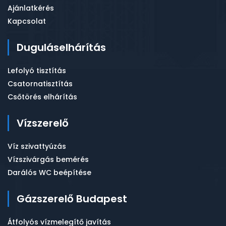
Ajánlatkérés
Kapcsolat
Duguláselhárítás
Lefolyó tisztítás
Csatornatisztítás
Csőtörés elhárítás
Vízszerelő
Víz szivattyúzás
Vízszivárgás bemérés
Darálós WC beépítése
Gázszerelő Budapest
Átfolyós vízmelegítő javítás