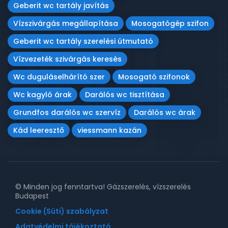
Geberit wc tartály javítás
Vízszivárgás megállapítása
Mosogatógép szifon
Geberit wc tartály szerelési útmutató
Vízvezeték szivárgás keresés
Wc duguláselhárító szer
Mosogató szifonok
Wc kagyló árak
Darálós wc tisztítása
Grundfos darálós wc szervíz
Darálós wc árak
Kád leeresztő
viessmann kazán
© Minden jog fenntartva! Gázszerelés, vízszerelés
Budapest
Cookie (Süti) szabályzat
Adatvédelmi tájékoztató