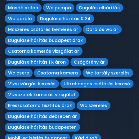
Mosdó szifon
Wc pumpa
Dugulás elhárítás
Wc daráló
Duguláselhárítás 0 24
Műszeres csőtörés bemérés ár
Darálós wc ár
Duguláselhárítás budapest árak
Csatorna kamerás vizsgálat ár
Duguláselhárítás fix áron
Csőgörény ár
Wc csere
Csatorna kamera
Wc tartály szerelés
Vízszivárgás keresés
Ultrahangos csőtörés kereső
Vízvezeték kamerás vizsgálat
Ereszcsatorna tisztítás árak
Wc szerelés
Duguláselhárítás debrecen ár
Duguláselhárítás budapesten
Mobil wc bérlés budapest
Kád dugó