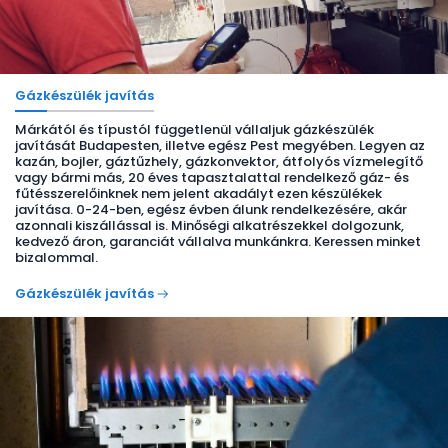
Gázkészülék javítás
Márkától és típustól függetlenül vállaljuk gázkészülék
javítását Budapesten, illetve egész Pest megyében. Legyen az
kazán, bojler, gáztűzhely, gázkonvektor, átfolyós vízmelegítő
vagy bármi más, 20 éves tapasztalattal rendelkező gáz- és
fűtésszerelőinknek nem jelent akadályt ezen készülékek
javítása. 0-24-ben, egész évben álunk rendelkezésére, akár
azonnali kiszállással is. Minőségi alkatrészekkel dolgozunk,
kedvező áron, garanciát vállalva munkánkra. Keressen minket
bizalommal.
Gázkészülék javítás