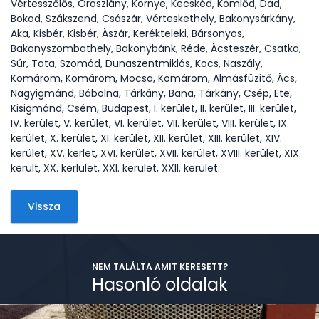
Vértesszőlős, Oroszlány, Környe, Kecskéd, Kömlőd, Dad,
Bokod, Szákszend, Császár, Vérteskethely, Bakonysárkány,
Aka, Kisbér, Kisbér, Ászár, Kerékteleki, Bársonyos,
Bakonyszombathely, Bakonybánk, Réde, Ácsteszér, Csatka,
Súr, Tata, Szomód, Dunaszentmiklós, Kocs, Naszály,
Komárom, Komárom, Mocsa, Komárom, Almásfüzitő, Ács,
Nagyigmánd, Bábolna, Tárkány, Bana, Tárkány, Csép, Ete,
Kisigmánd, Csém, Budapest, I. kerület, II. kerület, III. kerület,
IV. kerület, V. kerület, VI. kerület, VII. kerület, VIII. kerület, IX.
kerület, X. kerület, XI. kerület, XII. kerület, XIII. kerület, XIV.
kerület, XV. kerlet, XVI. kerület, XVII. kerület, XVIII. kerület, XIX.
került, XX. kerlület, XXI. kerület, XXII. kerület.
Vissza
NEM TALÁLTA AMIT KERESETT?
Hasonló oldalak