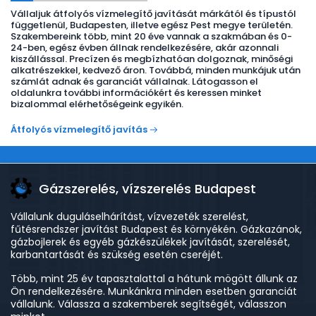
Vállaljuk átfolyós vízmelegítő javítását márkától és típustól
függetlenül, Budapesten, illetve egész Pest megye területén.
Szakembereink több, mint 20 éve vannak a szakmában és 0-
24-ben, egész évben állnak rendelkezésére, akár azonnali
kiszállással. Precízen és megbízhatóan dolgoznak, minőségi
alkatrészekkel, kedvező áron. Továbbá, minden munkájuk után
számlát adnak és garanciát vállalnak. Látogasson el
oldalunkra további információkért és keressen minket
bizalommal elérhetőségeink egyikén.
Átfolyós vízmelegítő javítás
Gázszerelés, vízszerelés Budapest
Vállalunk duguláselhárítást, vízvezeték szerelést,
fűtésrendszer javítást Budapest és környékén. Gázkazánok,
gázbojlerek és egyéb gázkészülékek javítását, szerelését,
karbantartását és szükség esetén cseréjét.
Több, mint 25 év tapasztalattal a hátunk mögött állunk az
Ön rendelkezésére. Munkánkra minden esetben garanciát
vállalunk. Válassza a szakemberek segítségét, válasszon