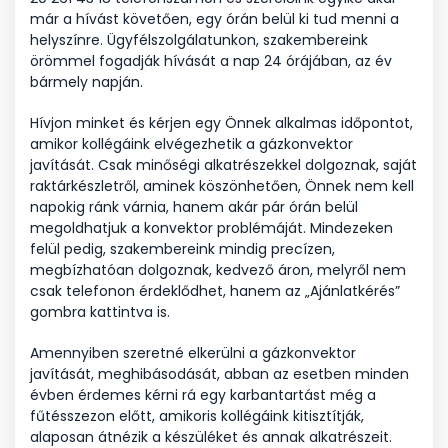
már a hívást követően, egy órán belül ki tud menni a
helyszínre. Ügyfélszolgálatunkon, szakembereink
örömmel fogadják hívását a nap 24 órájában, az év
bármely napján.
Hívjon minket és kérjen egy Önnek alkalmas időpontot,
amikor kollégáink elvégezhetik a gázkonvektor
javítását. Csak minőségi alkatrészekkel dolgoznak, saját
raktárkészletről, aminek köszönhetően, Önnek nem kell
napokig ránk várnia, hanem akár pár órán belül
megoldhatjuk a konvektor problémáját. Mindezeken
felül pedig, szakembereink mindig precízen,
megbízhatóan dolgoznak, kedvező áron, melyről nem
csak telefonon érdeklődhet, hanem az „Ajánlatkérés”
gombra kattintva is.
Amennyiben szeretné elkerülni a gázkonvektor
javítását, meghibásodását, abban az esetben minden
évben érdemes kérni rá egy karbantartást még a
fűtésszezon előtt, amikoris kollégáink kitisztítják,
alaposan átnézik a készüléket és annak alkatrészeit.