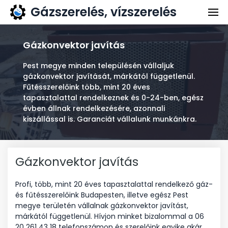
Gázszerelés, vízszerelés
Gázszerelés
Vízszerelés
Gázkonvektor javítás
Kapcsolat
Pest megye minden településén vállaljuk
gázkonvektor javítását, márkától függetlenül.
Ajánlatkérés
Fűtésszerelőink több, mint 20 éves
tapasztalattal rendelkeznek és 0-24-ben, egész
évben állnak rendelkezésére, azonnali
kiszállással is. Garanciát vállalunk munkánkra.
Gázkonvektor javítás
Profi, több, mint 20 éves tapasztalattal rendelkező gáz-
és fűtésszerelőink Budapesten, illetve egész Pest
megye területén vállalnak gázkonvektor javítást,
márkától függetlenül. Hívjon minket bizalommal a 06
20 261 43 18 telefonszámon és szerelőink egyike akár