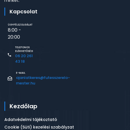
minket.
Kapcsolat
ÜGYFÉLSZOLGÁLAT
8:00 -
20:00
TELEFONOS
ELÉRHETŐSÉG
06 20 261
43 18
E-MAIL
ajanlatkeres@futesszerelo-
mester.hu
Kezdőlap
Adatvédelmi tájékoztató
Cookie (Süti) kezelési szabályzat